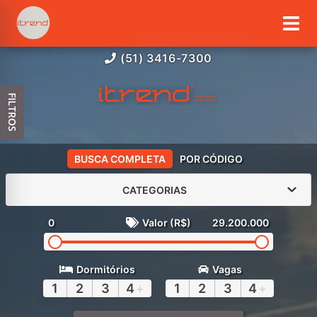
(51) 3416-7300
FILTROS
BUSCA COMPLETA
POR CÓDIGO
CATEGORIAS
0
Valor (R$)
29.200.000
Dormitórios
Vagas
1
2
3
4
+
1
2
3
4
+