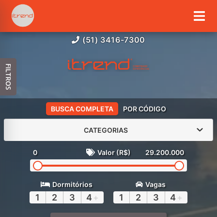
(51) 3416-7300
FILTROS
BUSCA COMPLETA
POR CÓDIGO
CATEGORIAS
0
Valor (R$)
29.200.000
Dormitórios
Vagas
1
2
3
4
+
1
2
3
4
+