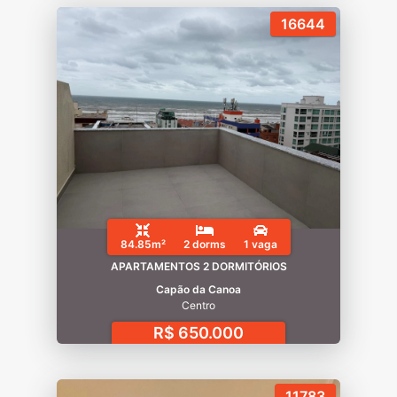
16644
84.85m²
2 dorms
1 vaga
APARTAMENTOS 2 DORMITÓRIOS
Capão da Canoa
Centro
R$ 650.000
11783