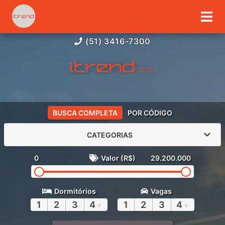
(51) 3416-7300
BUSCA COMPLETA
POR CÓDIGO
CATEGORIAS
0
Valor (R$)
29.200.000
Dormitórios
Vagas
1
2
3
4
+
1
2
3
4
+