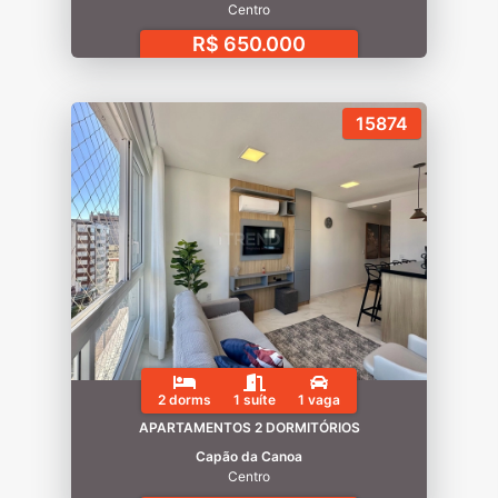
Centro
R$ 650.000
15874
2 dorms
1 suíte
1 vaga
APARTAMENTOS 2 DORMITÓRIOS
Capão da Canoa
Centro