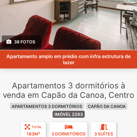
38 FOTOS
Apartamento amplo em prédio com infra estrutura de
lazer
Apartamentos 3 dormitórios à
venda em Capão da Canoa, Centro
APARTAMENTOS 3 DORMITÓRIOS
CAPÃO DA CANOA
IMÓVEL 2263
TOTAL
183M²
3 DORMITÓRIOS
3 SUÍTES