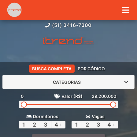
(51) 3416-7300
BUSCA COMPLETA
POR CÓDIGO
CATEGORIAS
0
Valor (R$)
29.200.000
Dormitórios
Vagas
1
2
3
4
+
1
2
3
4
+