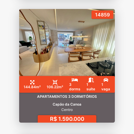
14859
3
1
1
144.84m²
106.22m²
dorms
suíte
vaga
APARTAMENTOS 3 DORMITÓRIOS
Capão da Canoa
Centro
R$ 1.590.000