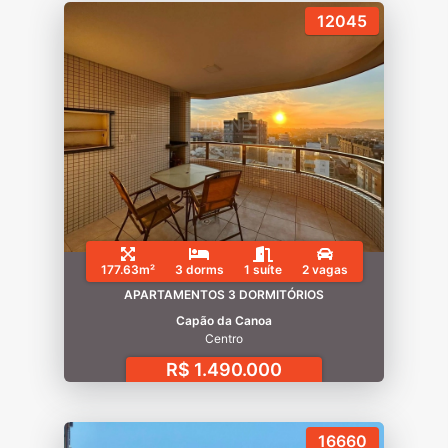
12045
177.63m²
3 dorms
1 suíte
2 vagas
APARTAMENTOS 3 DORMITÓRIOS
Capão da Canoa
Centro
R$ 1.490.000
16660