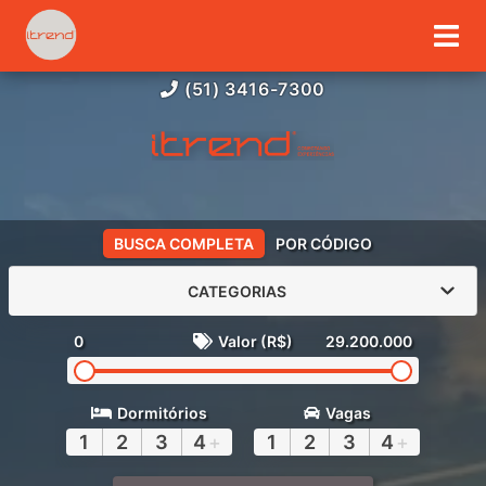
(51) 3416-7300
BUSCA COMPLETA
POR CÓDIGO
CATEGORIAS
0
Valor (R$)
29.200.000
Dormitórios
Vagas
1
2
3
4
+
1
2
3
4
+