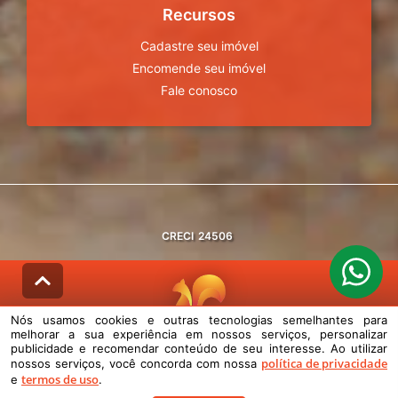
Recursos
Cadastre seu imóvel
Encomende seu imóvel
Fale conosco
CRECI
24506
Nós usamos cookies e outras tecnologias semelhantes para
melhorar a sua experiência em nossos serviços, personalizar
© DESENVOLVIDO PELA
AGIL.NET
publicidade e recomendar conteúdo de seu interesse. Ao utilizar
política de privacidade
nossos serviços, você concorda com nossa
Nós usamos cookies e outras tecnologias semelhantes para melhorar a
termos de uso
e
.
sua experiência em nossos serviços, personalizar publicidade e
recomendar conteúdo de seu interesse. Ao utilizar nossos serviços,