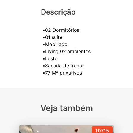
Descrição
▪️02 Dormitórios
▪️01 suíte
▪️Mobiliado
▪️Living 02 ambientes
▪️Leste
▪️Sacada de frente
Veja também
10715