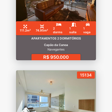
2
1
1
111.2m²
74.95m²
dorms
suíte
vaga
APARTAMENTOS 2 DORMITÓRIOS
Capão da Canoa
Navegantes
R$ 950.000
15134