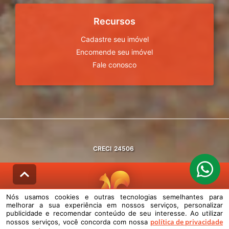
Recursos
Cadastre seu imóvel
Encomende seu imóvel
Fale conosco
CRECI
24506
Nós usamos cookies e outras tecnologias semelhantes para
melhorar a sua experiência em nossos serviços, personalizar
© DESENVOLVIDO PELA
AGIL.NET
publicidade e recomendar conteúdo de seu interesse. Ao utilizar
política de privacidade
nossos serviços, você concorda com nossa
Nós usamos cookies e outras tecnologias semelhantes para melhorar a