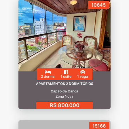
10645
2 dorms
1 suíte
1 vaga
APARTAMENTOS 2 DORMITÓRIOS
Capão da Canoa
Zona Nova
R$ 800.000
15166