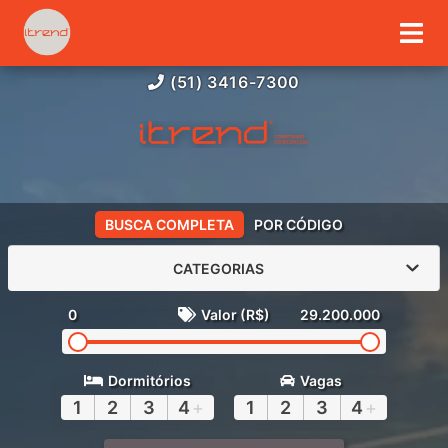
(51) 3416-7300
BUSCA COMPLETA
POR CÓDIGO
CATEGORIAS
0
Valor (R$)
29.200.000
Dormitórios
Vagas
1
2
3
4
+
1
2
3
4
+