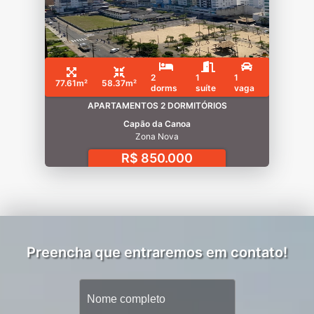
2
1
1
77.61m²
58.37m²
dorms
suíte
vaga
APARTAMENTOS 2 DORMITÓRIOS
Capão da Canoa
Zona Nova
R$ 850.000
Preencha que entraremos em contato!