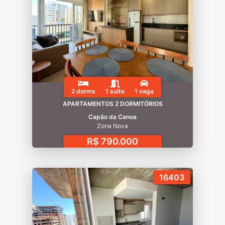
2 dorms
1 suíte
1 vaga
APARTAMENTOS 2 DORMITÓRIOS
Capão da Canoa
Zona Nova
R$ 790.000
16403