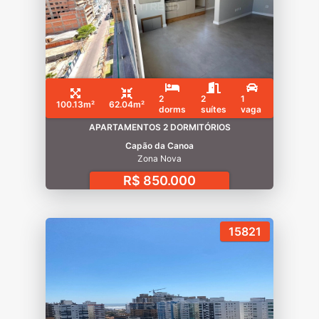
2
2
1
100.13m²
62.04m²
dorms
suítes
vaga
APARTAMENTOS 2 DORMITÓRIOS
Capão da Canoa
Zona Nova
R$ 850.000
15821