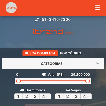
(51) 3416-7300
BUSCA COMPLETA
POR CÓDIGO
CATEGORIAS
0
Valor (R$)
29.200.000
Dormitórios
Vagas
1
2
3
4
+
1
2
3
4
+