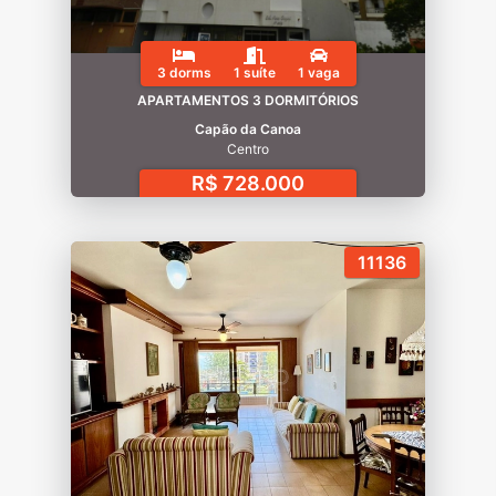
3 dorms
1 suíte
1 vaga
APARTAMENTOS 3 DORMITÓRIOS
Capão da Canoa
Centro
R$ 728.000
11136