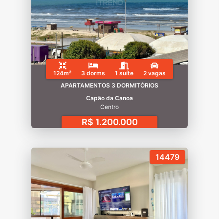
124m²
3 dorms
1 suíte
2 vagas
APARTAMENTOS 3 DORMITÓRIOS
Capão da Canoa
Centro
R$ 1.200.000
14479