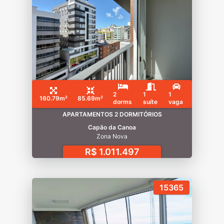
2
1
1
160.79m²
85.69m²
dorms
suíte
vaga
APARTAMENTOS 2 DORMITÓRIOS
Capão da Canoa
Zona Nova
R$ 1.011.497
15365