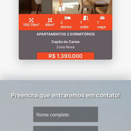
2
1
1
150.79m²
66m²
dorms
suíte
vaga
APARTAMENTOS 2 DORMITÓRIOS
Capão da Canoa
Zona Nova
R$ 1.390.000
Preencha que entraremos em contato!