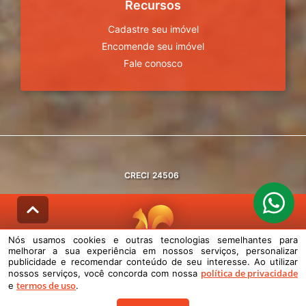
Recursos
Cadastre seu imóvel
Encomende seu imóvel
Fale conosco
CRECI
24506
Nós usamos cookies e outras tecnologias semelhantes para
melhorar a sua experiência em nossos serviços, personalizar
© DESENVOLVIDO PELA
AGIL.NET
publicidade e recomendar conteúdo de seu interesse. Ao utilizar
política de privacidade
nossos serviços, você concorda com nossa
Nós usamos cookies e outras tecnologias semelhantes para melhorar a
termos de uso
e
.
sua experiência em nossos serviços, personalizar publicidade e
recomendar conteúdo de seu interesse. Ao utilizar nossos serviços,
você concorda com nossa política de privacidade e termos de uso.