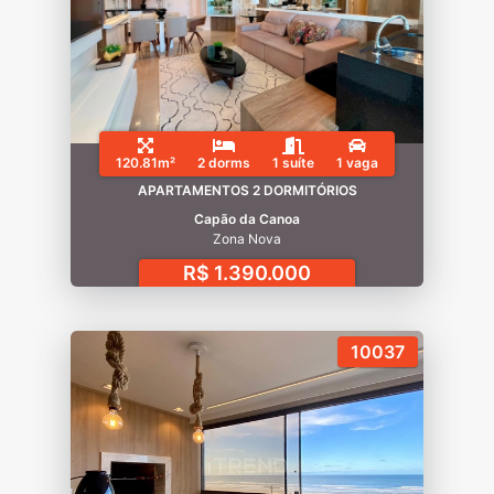
120.81m²
2 dorms
1 suíte
1 vaga
APARTAMENTOS 2 DORMITÓRIOS
Capão da Canoa
Zona Nova
R$ 1.390.000
10037