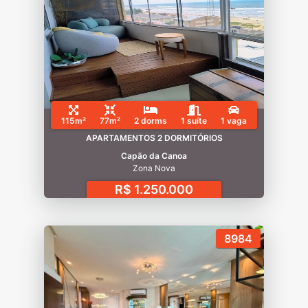
115m²
77m²
2 dorms
1 suíte
1 vaga
APARTAMENTOS 2 DORMITÓRIOS
Capão da Canoa
Zona Nova
R$ 1.250.000
8984