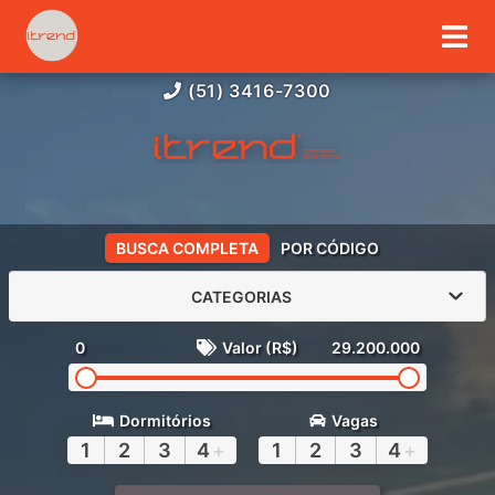
(51) 3416-7300
BUSCA COMPLETA
POR CÓDIGO
CATEGORIAS
0
Valor (R$)
29.200.000
Dormitórios
Vagas
1
2
3
4
+
1
2
3
4
+