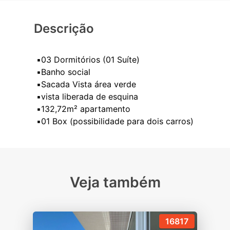
Descrição
▪️03 Dormitórios (01 Suíte)
▪️Banho social
▪️Sacada Vista área verde
▪️vista liberada de esquina
▪️132,72m² apartamento
Veja também
16817