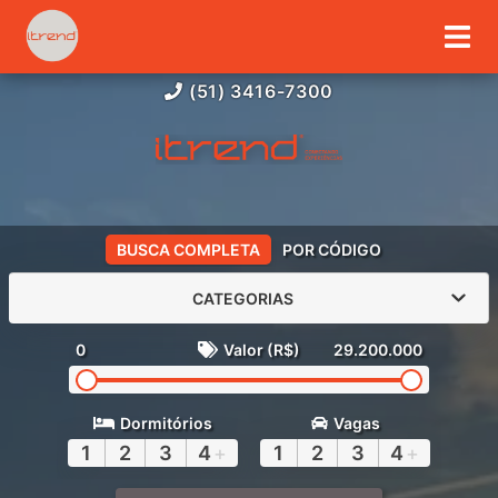
(51) 3416-7300
BUSCA COMPLETA
POR CÓDIGO
CATEGORIAS
0
Valor (R$)
29.200.000
Dormitórios
Vagas
1
2
3
4
+
1
2
3
4
+