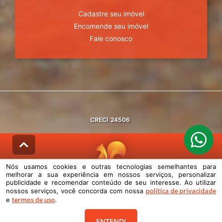
Cadastre seu imóvel
Encomende seu imóvel
Fale conosco
CRECI
24506
Nós usamos cookies e outras tecnologias semelhantes para
melhorar a sua experiência em nossos serviços, personalizar
© DESENVOLVIDO PELA
AGIL.NET
publicidade e recomendar conteúdo de seu interesse. Ao utilizar
política de privacidade
nossos serviços, você concorda com nossa
Nós usamos cookies e outras tecnologias semelhantes para melhorar a
termos de uso
e
.
sua experiência em nossos serviços, personalizar publicidade e
recomendar conteúdo de seu interesse. Ao utilizar nossos serviços,
você concorda com nossa política de privacidade e termos de uso.
ENTENDI