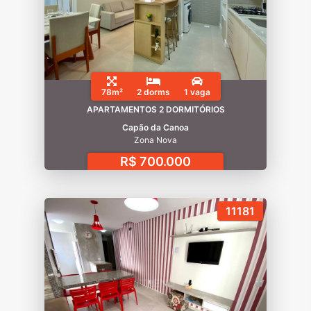
78m²
2 dorms
1 vaga
APARTAMENTOS 2 DORMITÓRIOS
Capão da Canoa
Zona Nova
R$ 700.000
11181