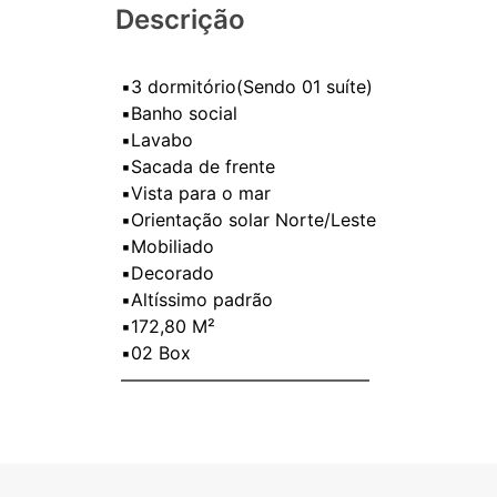
Descrição
▪️3 dormitório(Sendo 01 suíte)
▪️Banho social
▪️Lavabo
▪️Sacada de frente
▪️Vista para o mar
▪️Orientação solar Norte/Leste
▪️Mobiliado
▪️Decorado
▪️Altíssimo padrão
▪️172,80 M²
▪️02 Box
——————————————