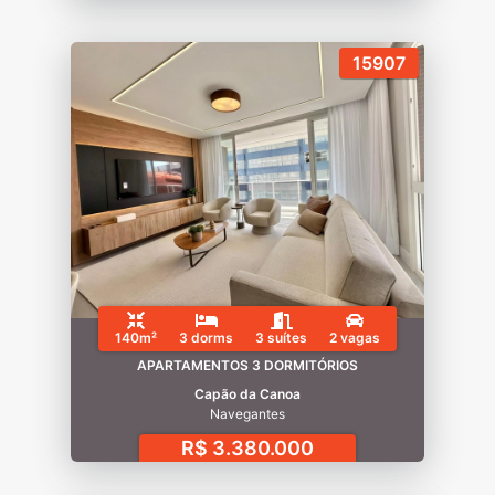
15907
140m²
3 dorms
3 suítes
2 vagas
APARTAMENTOS 3 DORMITÓRIOS
Capão da Canoa
Navegantes
R$ 3.380.000