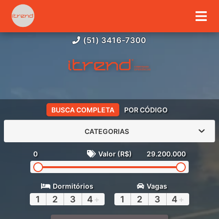
(51) 3416-7300
BUSCA COMPLETA
POR CÓDIGO
CATEGORIAS
0
Valor (R$)
29.200.000
Dormitórios
Vagas
1
2
3
4
+
1
2
3
4
+