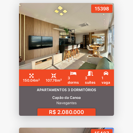
15398
3
3
1
150.04m²
107.76m²
dorms
suítes
vaga
APARTAMENTOS 3 DORMITÓRIOS
Capão da Canoa
Navegantes
R$ 2.080.000