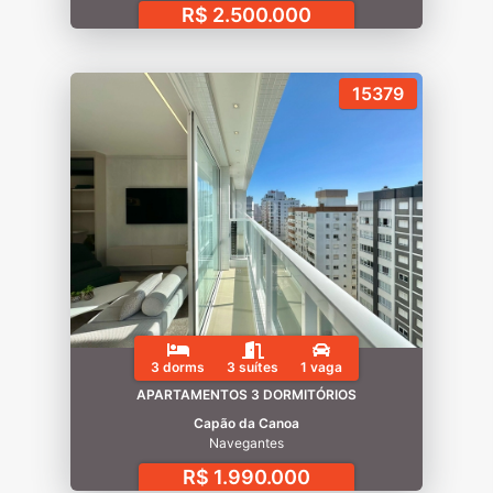
R$ 2.500.000
15379
3 dorms
3 suítes
1 vaga
APARTAMENTOS 3 DORMITÓRIOS
Capão da Canoa
Navegantes
R$ 1.990.000