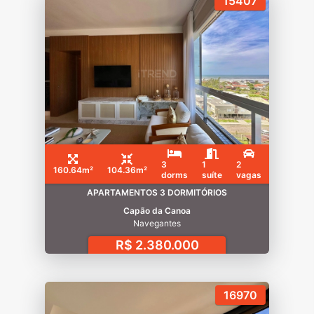
15407
3
1
2
160.64m²
104.36m²
dorms
suíte
vagas
APARTAMENTOS 3 DORMITÓRIOS
Capão da Canoa
Navegantes
R$ 2.380.000
16970