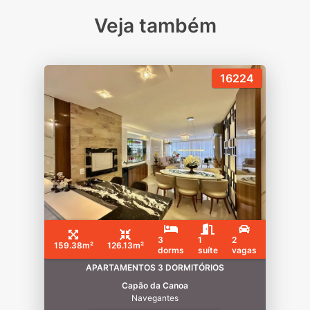
Veja também
16224
3
1
2
159.38m²
126.13m²
dorms
suíte
vagas
APARTAMENTOS 3 DORMITÓRIOS
Capão da Canoa
Navegantes