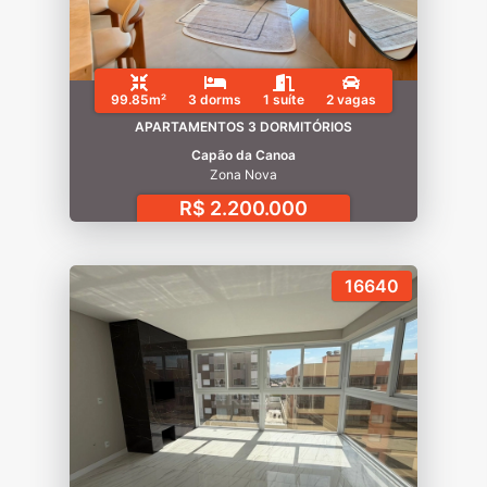
99.85m²
3 dorms
1 suíte
2 vagas
APARTAMENTOS 3 DORMITÓRIOS
Capão da Canoa
Zona Nova
R$ 2.200.000
16640