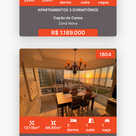
259m²
208m²
dorms
suíte
vagas
APARTAMENTOS 3 DORMITÓRIOS
Capão da Canoa
Zona Nova
R$ 1.189.000
1804
3
1
1
127.18m²
86.95m²
dorms
suíte
vaga