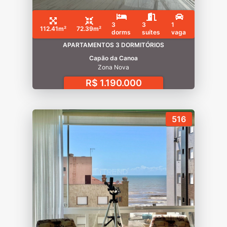
3
3
1
112.41m²
72.39m²
dorms
suítes
vaga
APARTAMENTOS 3 DORMITÓRIOS
Capão da Canoa
Zona Nova
R$ 1.190.000
516