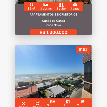
89m²
3 dorms
1 suíte
1 vaga
APARTAMENTOS 3 DORMITÓRIOS
Capão da Canoa
Zona Nova
R$ 1.300.000
6152
3
1
2