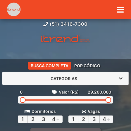
(51) 3416-7300
BUSCA COMPLETA
POR CÓDIGO
CATEGORIAS
0
Valor (R$)
29.200.000
Dormitórios
Vagas
1
2
3
4
+
1
2
3
4
+