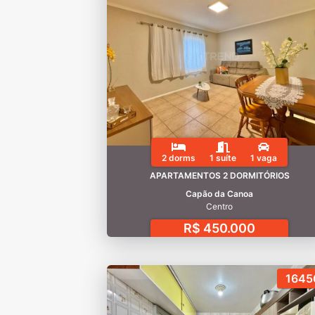
2 dorms
1 suíte
1 vaga
APARTAMENTOS 2 DORMITÓRIOS
Capão da Canoa
Centro
R$ 450.000
1645