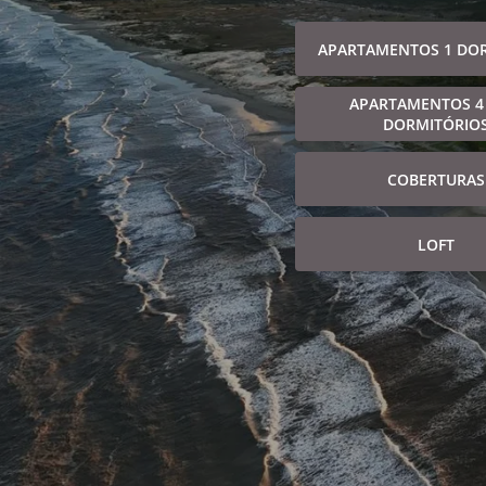
APARTAMENTOS 1 DO
APARTAMENTOS 4
DORMITÓRIO
COBERTURAS
LOFT