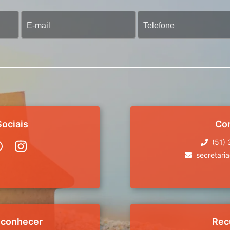
ociais
Co
(51)
secretari
 conhecer
Rec