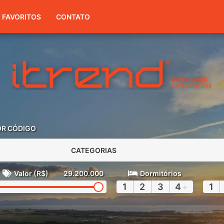
(51) 3416-7300
FAVORITOS
CONTATO
OR CÓDIGO
CATEGORIAS
Valor (R$)
29.200.000
Dormitórios
1
2
3
4
+
1