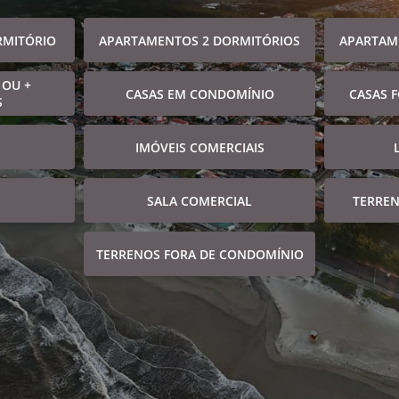
RMITÓRIO
APARTAMENTOS 2 DORMITÓRIOS
APARTAM
 OU +
CASAS EM CONDOMÍNIO
CASAS 
S
IMÓVEIS COMERCIAIS
SALA COMERCIAL
TERRE
TERRENOS FORA DE CONDOMÍNIO