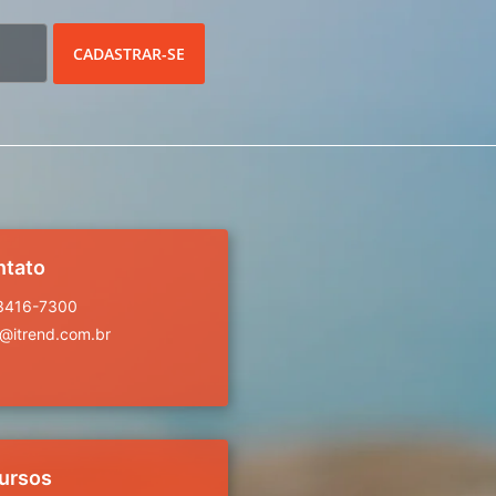
CADASTRAR-SE
ntato
 3416-7300
a@itrend.com.br
ursos