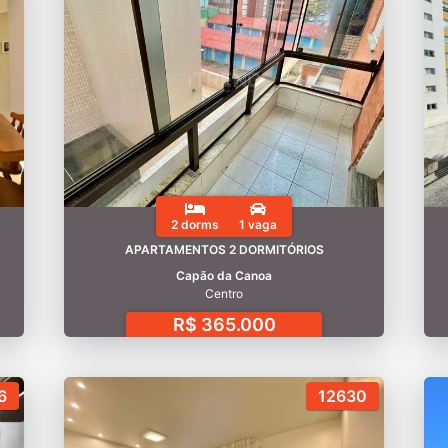
2 dorms
1 vaga
APARTAMENTOS 2 DORMITÓRIOS
Capão da Canoa
Centro
R$ 365.000
6
12630