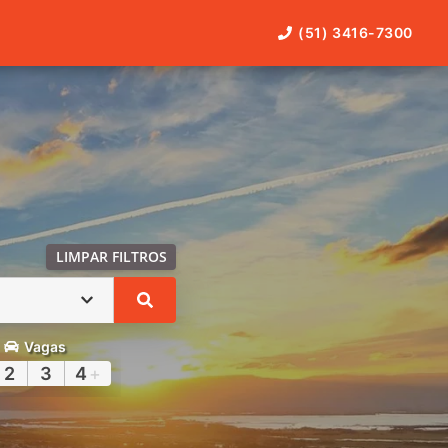
(51) 3416-7300
LIMPAR FILTROS
Vagas
2
3
4
+