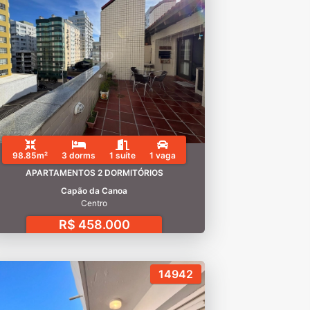
98.85m²
3 dorms
1 suíte
1 vaga
APARTAMENTOS 2 DORMITÓRIOS
Capão da Canoa
Centro
R$ 458.000
14942