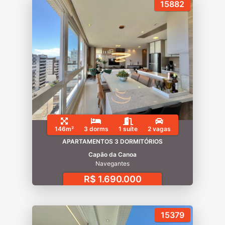
15882
146m²
3 dorms
1 suíte
2 vagas
APARTAMENTOS 3 DORMITÓRIOS
Capão da Canoa
Navegantes
R$ 1.690.000
15379