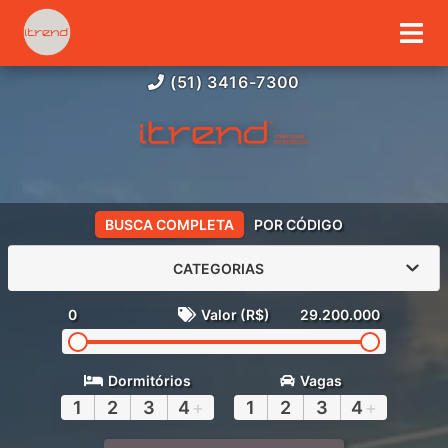
(51) 3416-7300
BUSCA COMPLETA
POR CÓDIGO
CATEGORIAS
0
Valor (R$)
29.200.000
Dormitórios
Vagas
1
2
3
4
+
1
2
3
4
+