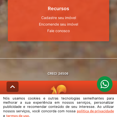
Recursos
Cadastre seu imóvel
Encomende seu imóvel
Fale conosco
CRECI
24506
Nós usamos cookies e outras tecnologias semelhantes para
melhorar a sua experiência em nossos serviços, personalizar
© DESENVOLVIDO PELA
AGIL.NET
publicidade e recomendar conteúdo de seu interesse. Ao utilizar
política de privacidade
nossos serviços, você concorda com nossa
Nós usamos cookies e outras tecnologias semelhantes para melhorar a
termos de uso
e
.
sua experiência em nossos serviços, personalizar publicidade e