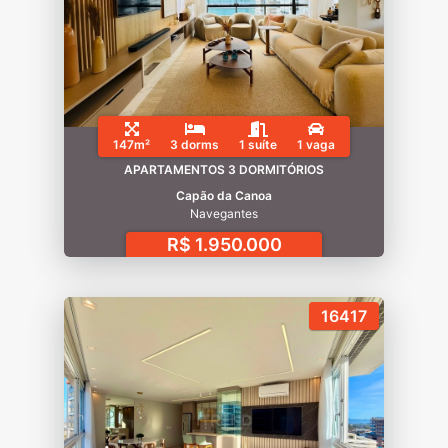
147m²
3 dorms
1 suíte
1 vaga
APARTAMENTOS 3 DORMITÓRIOS
Capão da Canoa
Navegantes
R$ 1.950.000
16417