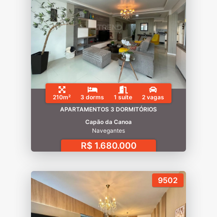
210m²
3 dorms
1 suíte
2 vagas
APARTAMENTOS 3 DORMITÓRIOS
Capão da Canoa
Navegantes
R$ 1.680.000
9502