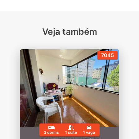
Veja também
7045
2 dorms
1 suíte
1 vaga