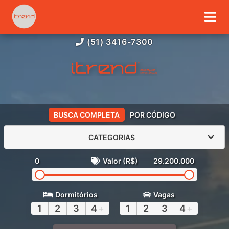
(51) 3416-7300
BUSCA COMPLETA
POR CÓDIGO
CATEGORIAS
0
Valor (R$)
29.200.000
Dormitórios
Vagas
1
2
3
4
+
1
2
3
4
+