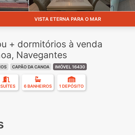
VISTA ETERNA PARA O MAR
u + dormitórios à venda
oa, Navegantes
IOS
CAPÃO DA CANOA
IMÓVEL 16430
 SUÍTES
6 BANHEIROS
1 DEPÓSITO
s