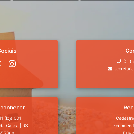
ociais
Co
(51)
secretari
 conhecer
Rec
1 (loja 001)
Cadastre
da Canoa
|
RS
Encomende
555000
Fale 