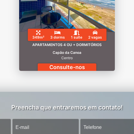
349m²
3 dorms
1 suíte
2 vagas
APARTAMENTOS 4 OU + DORMITÓRIOS
Capão da Canoa
Centro
Consulte-nos
Preencha que entraremos em contato!