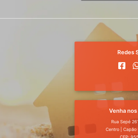
Redes S
Venha nos
Rua Sepé 261
Centro
|
Capão 
CEP: 95