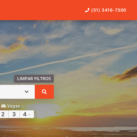
(51) 3416-7300
LIMPAR FILTROS
Vagas
2
3
4
+