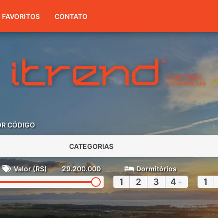
(51) 3416-7300
FAVORITOS
CONTATO
OR CÓDIGO
CATEGORIAS
Valor (R$)
29.200.000
Dormitórios
1
2
3
4
+
1