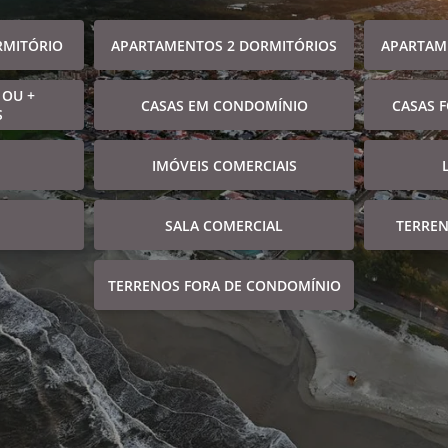
RMITÓRIO
APARTAMENTOS 2 DORMITÓRIOS
APARTAM
 OU +
CASAS EM CONDOMÍNIO
CASAS 
S
IMÓVEIS COMERCIAIS
SALA COMERCIAL
TERRE
TERRENOS FORA DE CONDOMÍNIO