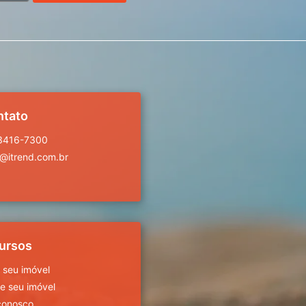
ntato
 3416-7300
a@itrend.com.br
ursos
 seu imóvel
 seu imóvel
conosco