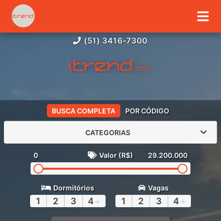
(51) 3416-7300
BUSCA COMPLETA
POR CÓDIGO
CATEGORIAS
0
Valor (R$)
29.200.000
Dormitórios
Vagas
1
2
3
4
+
1
2
3
4
+