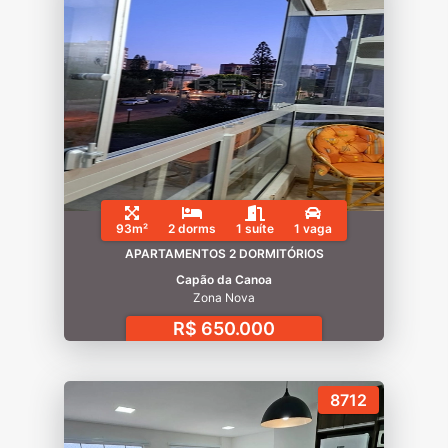
93m²
2 dorms
1 suíte
1 vaga
APARTAMENTOS 2 DORMITÓRIOS
Capão da Canoa
Zona Nova
R$ 650.000
8712