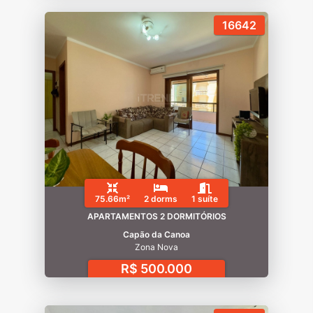
16642
75.66m²
2 dorms
1 suíte
APARTAMENTOS 2 DORMITÓRIOS
Capão da Canoa
Zona Nova
R$ 500.000