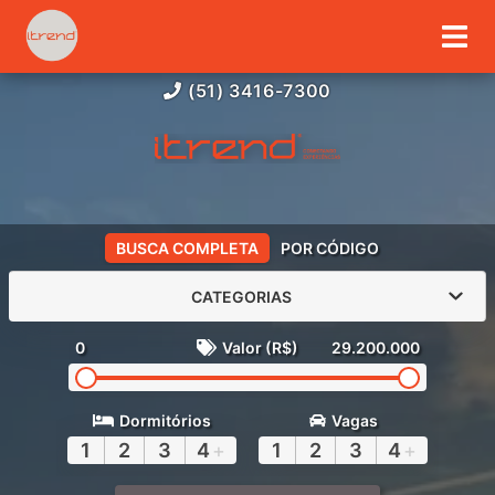
(51) 3416-7300
BUSCA COMPLETA
POR CÓDIGO
CATEGORIAS
0
Valor (R$)
29.200.000
Dormitórios
Vagas
1
2
3
4
+
1
2
3
4
+