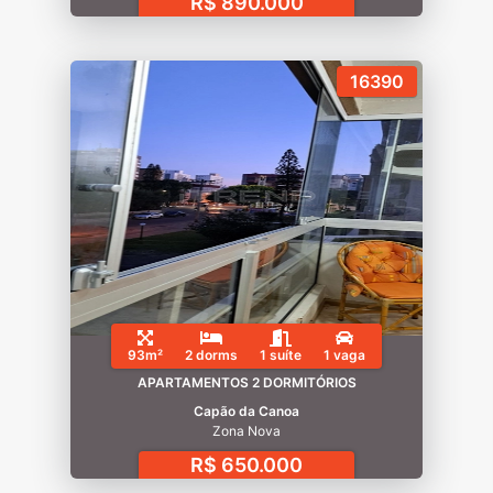
R$ 890.000
16390
93m²
2 dorms
1 suíte
1 vaga
APARTAMENTOS 2 DORMITÓRIOS
Capão da Canoa
Zona Nova
R$ 650.000