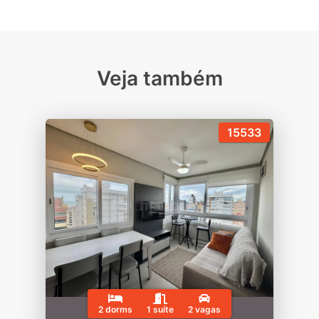
Veja também
15533
2 dorms
1 suíte
2 vagas