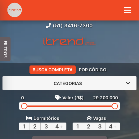
(51) 3416-7300
FILTROS
BUSCA COMPLETA
POR CÓDIGO
CATEGORIAS
0
Valor (R$)
29.200.000
Dormitórios
Vagas
1
2
3
4
+
1
2
3
4
+