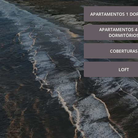
APARTAMENTOS 1 DO
APARTAMENTOS 4
DORMITÓRIO
COBERTURAS
LOFT