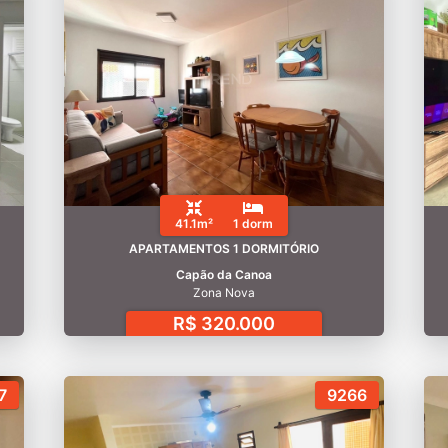
41.1m²
1 dorm
APARTAMENTOS 1 DORMITÓRIO
Capão da Canoa
Zona Nova
R$ 320.000
7
9266