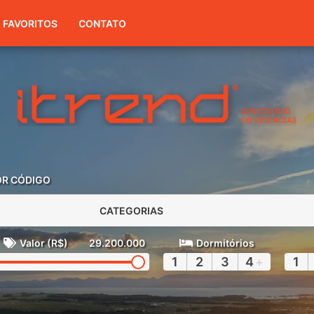
(51) 3416-7300
FAVORITOS
CONTATO
OR CÓDIGO
CATEGORIAS
Valor (R$)
29.200.000
Dormitórios
1
2
3
4
+
1