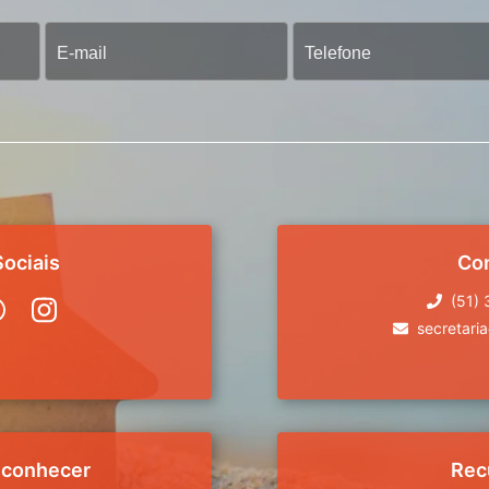
ociais
Co
(51)
secretari
 conhecer
Rec