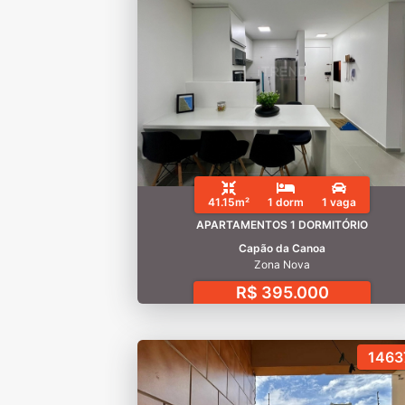
41.15m²
1 dorm
1 vaga
APARTAMENTOS 1 DORMITÓRIO
Capão da Canoa
Zona Nova
R$ 395.000
1463