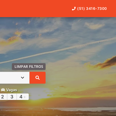
(51) 3416-7300
LIMPAR FILTROS
Vagas
2
3
4
+