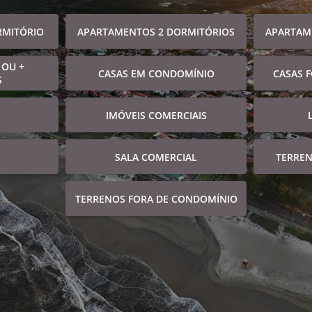
RMITÓRIO
APARTAMENTOS 2 DORMITÓRIOS
APARTAM
 OU +
CASAS EM CONDOMÍNIO
CASAS 
S
IMÓVEIS COMERCIAIS
SALA COMERCIAL
TERRE
TERRENOS FORA DE CONDOMÍNIO