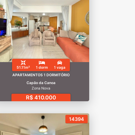
51.11m²
1 dorm
1 vaga
APARTAMENTOS 1 DORMITÓRIO
Capão da Canoa
Zona Nova
R$ 410.000
14394