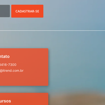
CADASTRAR-SE
ntato
 3416-7300
a@itrend.com.br
ursos