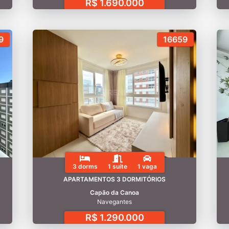
R$ 1.690.000
9
16659
3 dorms
1 suíte
1 vaga
APARTAMENTOS 3 DORMITÓRIOS
Capão da Canoa
Navegantes
R$ 1.290.000