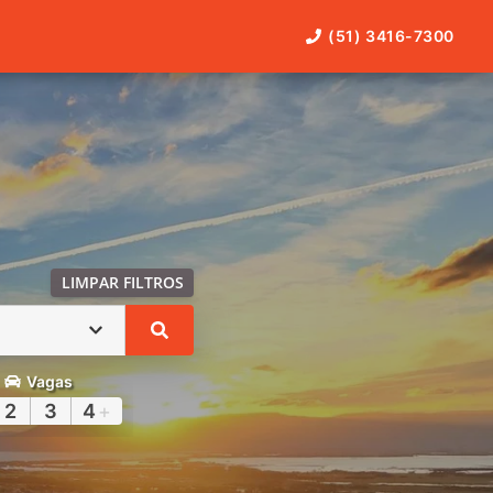
(51) 3416-7300
LIMPAR FILTROS
Vagas
2
3
4
+