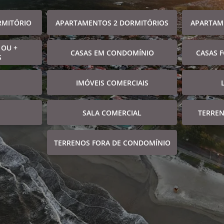
RMITÓRIO
APARTAMENTOS 2 DORMITÓRIOS
APARTAM
 OU +
CASAS EM CONDOMÍNIO
CASAS 
S
IMÓVEIS COMERCIAIS
SALA COMERCIAL
TERRE
TERRENOS FORA DE CONDOMÍNIO