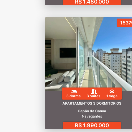
R$ 1.480.000
1537
3 dorms
3 suítes
1 vaga
APARTAMENTOS 3 DORMITÓRIOS
Capão da Canoa
Navegantes
R$ 1.990.000