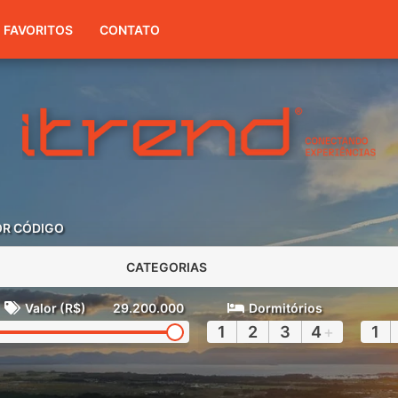
(51) 3416-7300
FAVORITOS
CONTATO
OR CÓDIGO
CATEGORIAS
Valor (R$)
29.200.000
Dormitórios
1
2
3
4
+
1