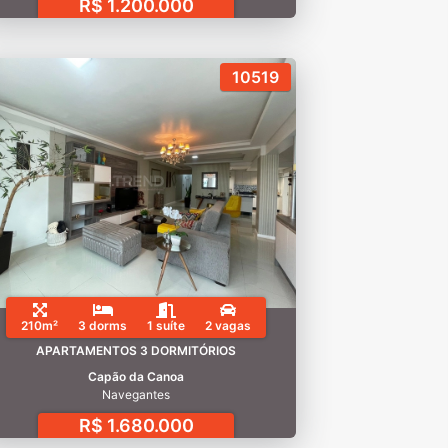
R$ 1.200.000
10519
210m²
3 dorms
1 suíte
2 vagas
APARTAMENTOS 3 DORMITÓRIOS
Capão da Canoa
Navegantes
R$ 1.680.000