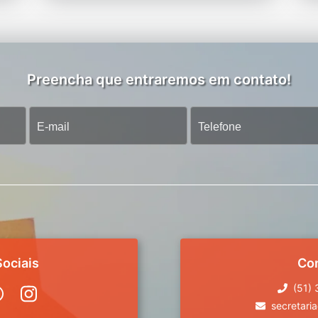
Preencha que entraremos em contato!
ociais
Co
(51)
secretari