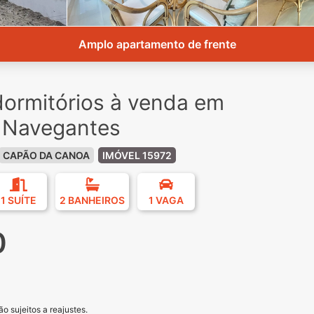
Amplo apartamento de frente
ormitórios à venda em
 Navegantes
CAPÃO DA CANOA
IMÓVEL 15972
1 SUÍTE
2 BANHEIROS
1 VAGA
0
o sujeitos a reajustes.