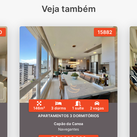
Veja também
0
15882
146m²
3 dorms
1 suíte
2 vagas
APARTAMENTOS 3 DORMITÓRIOS
Capão da Canoa
Navegantes