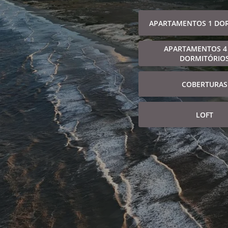
APARTAMENTOS 1 DO
APARTAMENTOS 4
DORMITÓRIO
COBERTURAS
LOFT