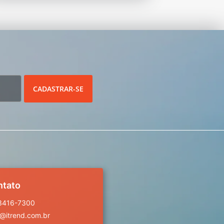
CADASTRAR-SE
ntato
 3416-7300
a@itrend.com.br