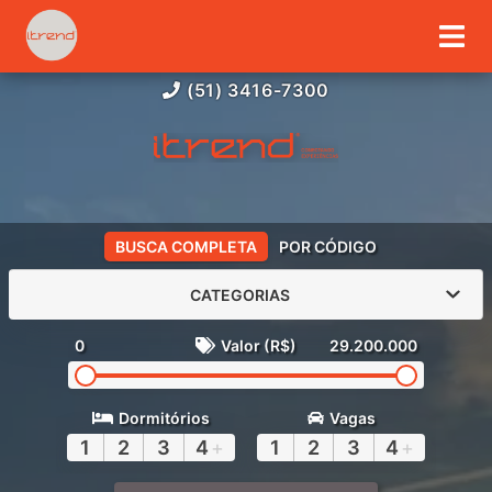
(51) 3416-7300
BUSCA COMPLETA
POR CÓDIGO
CATEGORIAS
0
Valor (R$)
29.200.000
Dormitórios
Vagas
1
2
3
4
+
1
2
3
4
+