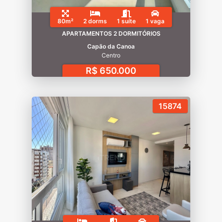
80m²
2 dorms
1 suíte
1 vaga
APARTAMENTOS 2 DORMITÓRIOS
Capão da Canoa
Centro
R$ 650.000
15874