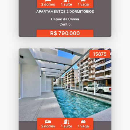
2 dorms
1 suíte
1 vaga
APARTAMENTOS 2 DORMITÓRIOS
Capão da Canoa
Centro
R$ 790.000
15875
2 dorms
1 suíte
1 vaga