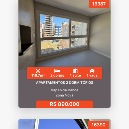
16387
118.7m²
2 dorms
1 suíte
1 vaga
APARTAMENTOS 2 DORMITÓRIOS
Capão da Canoa
Zona Nova
R$ 890.000
16390