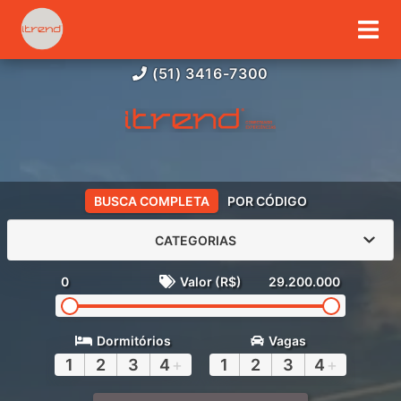
(51) 3416-7300
BUSCA COMPLETA
POR CÓDIGO
CATEGORIAS
0
Valor (R$)
29.200.000
Dormitórios
Vagas
1
2
3
4
+
1
2
3
4
+