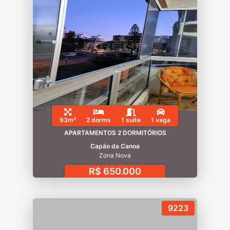
93m²
2 dorms
1 suíte
1 vaga
APARTAMENTOS 2 DORMITÓRIOS
Capão da Canoa
Zona Nova
R$ 650.000
9223