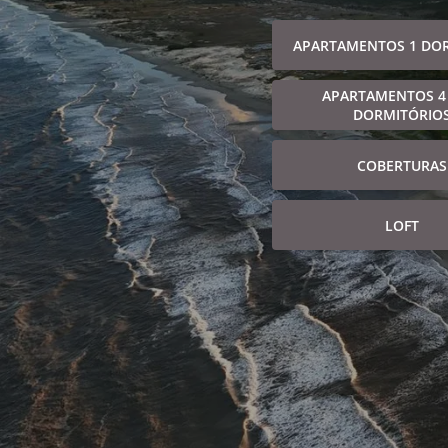
APARTAMENTOS 1 DO
APARTAMENTOS 4
DORMITÓRIO
COBERTURAS
LOFT