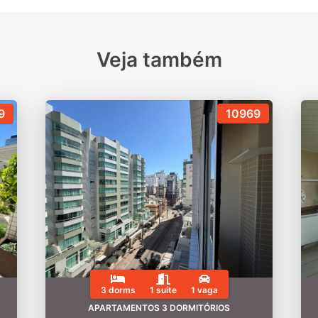
Veja também
9
10969
3 dorms
1 suíte
1 vaga
APARTAMENTOS 3 DORMITÓRIOS