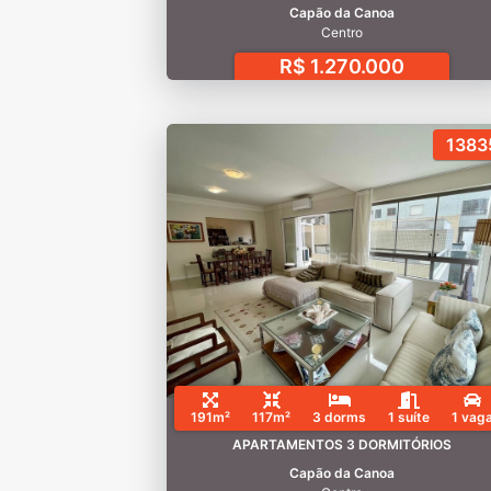
Capão da Canoa
Centro
R$ 1.270.000
1383
191m²
117m²
3 dorms
1 suíte
1 vag
APARTAMENTOS 3 DORMITÓRIOS
Capão da Canoa