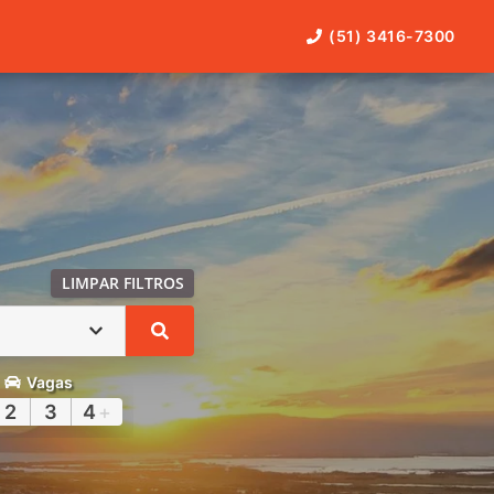
(51) 3416-7300
LIMPAR FILTROS
Vagas
2
3
4
+