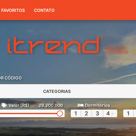
(51) 3416-7300
FAVORITOS
CONTATO
OR CÓDIGO
CATEGORIAS
Valor (R$)
29.200.000
Dormitórios
1
2
3
4
+
1