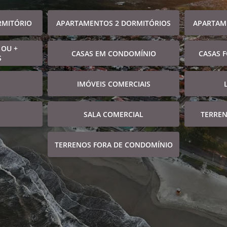
RMITÓRIO
APARTAMENTOS 2 DORMITÓRIOS
APARTAM
 OU +
CASAS EM CONDOMÍNIO
CASAS 
S
IMÓVEIS COMERCIAIS
SALA COMERCIAL
TERRE
TERRENOS FORA DE CONDOMÍNIO