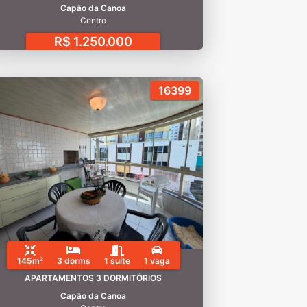
Capão da Canoa
Centro
R$ 1.250.000
16399
145m²
3 dorms
1 suíte
1 vaga
APARTAMENTOS 3 DORMITÓRIOS
Capão da Canoa