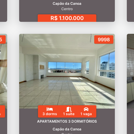
Capão da Canoa
Centro
R$ 1.100.000
5
9998
a
3 dorms
1 suíte
1 vaga
APARTAMENTOS 3 DORMITÓRIOS
Capão da Canoa