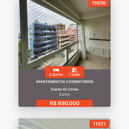
15639
2 dorms
1 suíte
APARTAMENTOS 2 DORMITÓRIOS
Capão da Canoa
Centro
R$ 690.000
11521