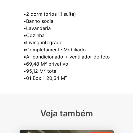
▪️2 dormitórios (1 suíte)
▪️Banho social
▪️Lavanderia
▪️Cozinha
▪️Living integrado
▪️Completamente Mobiliado
▪️Ar condicionado + ventilador de teto
▪️69,48 M² privativo
▪️95,12 M² total
Veja também