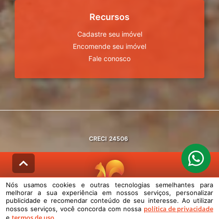
Recursos
Cadastre seu imóvel
Encomende seu imóvel
Fale conosco
CRECI
24506
Nós usamos cookies e outras tecnologias semelhantes para
melhorar a sua experiência em nossos serviços, personalizar
© DESENVOLVIDO PELA
AGIL.NET
publicidade e recomendar conteúdo de seu interesse. Ao utilizar
política de privacidade
nossos serviços, você concorda com nossa
Nós usamos cookies e outras tecnologias semelhantes para melhorar a
termos de uso
e
.
sua experiência em nossos serviços, personalizar publicidade e