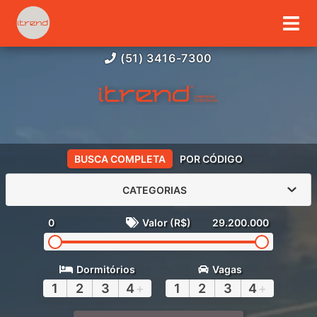
(51) 3416-7300
BUSCA COMPLETA
POR CÓDIGO
CATEGORIAS
0
Valor (R$)
29.200.000
Dormitórios
Vagas
1
2
3
4
+
1
2
3
4
+