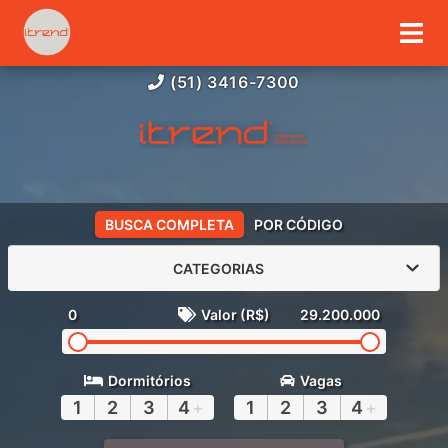
(51) 3416-7300
BUSCA COMPLETA
POR CÓDIGO
CATEGORIAS
0
Valor (R$)
29.200.000
Dormitórios
Vagas
1
2
3
4
+
1
2
3
4
+