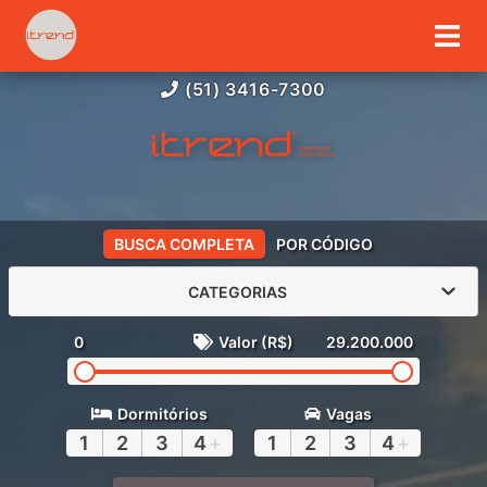
(51) 3416-7300
BUSCA COMPLETA
POR CÓDIGO
CATEGORIAS
0
Valor (R$)
29.200.000
Dormitórios
Vagas
1
2
3
4
+
1
2
3
4
+