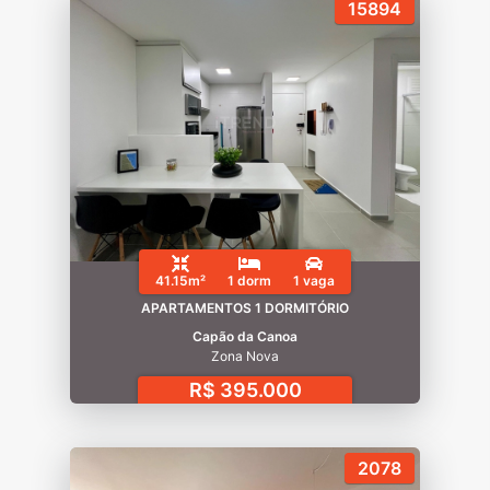
15894
41.15m²
1 dorm
1 vaga
APARTAMENTOS 1 DORMITÓRIO
Capão da Canoa
Zona Nova
R$ 395.000
2078