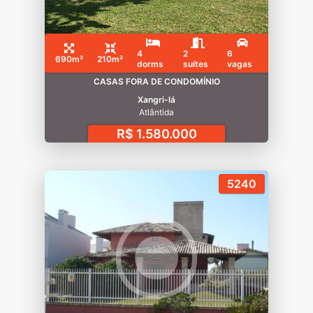
4
2
6
690m²
210m²
dorms
suítes
vagas
CASAS FORA DE CONDOMÍNIO
Xangri-lá
Atlântida
R$ 1.580.000
5240