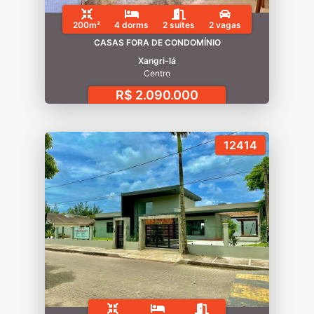
200m²
4 dorms
2 suítes
2 vagas
CASAS FORA DE CONDOMÍNIO
Xangri-lá
Centro
R$ 2.090.000
12414