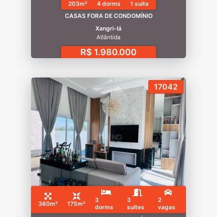
203m²
4 dorms
1 suíte
CASAS FORA DE CONDOMÍNIO
Xangri-lá
Atlântida
R$ 1.980.000
17042
3
3
2
360m²
175m²
dorms
suítes
vagas