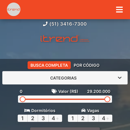
(51) 3416-7300
BUSCA COMPLETA
POR CÓDIGO
CATEGORIAS
0
Valor (R$)
29.200.000
Dormitórios
Vagas
1
2
3
4
+
1
2
3
4
+