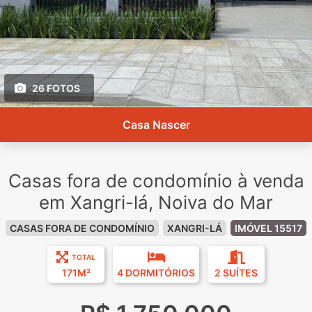
26 FOTOS
Casa Nascer
Casas fora de condomínio à venda
em Xangri-lá, Noiva do Mar
CASAS FORA DE CONDOMÍNIO
XANGRI-LÁ
IMÓVEL 15517
TOTAL
171M²
4 DORMITÓRIOS
2 SUÍTES