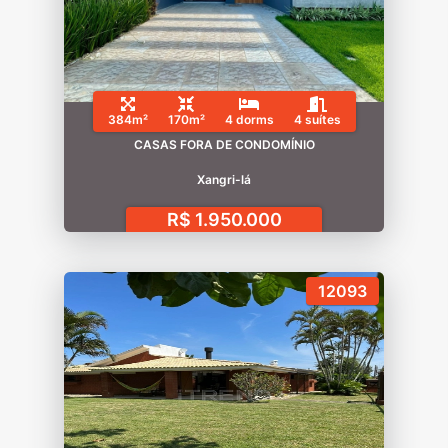
384m²
170m²
4 dorms
4 suítes
CASAS FORA DE CONDOMÍNIO
Xangri-lá
R$ 1.950.000
12093