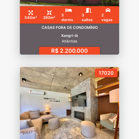
5
3
2
540m²
290m²
dorms
suítes
vagas
CASAS FORA DE CONDOMÍNIO
Xangri-lá
Atlântida
R$ 2.200.000
17020