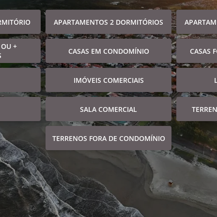
RMITÓRIO
APARTAMENTOS 2 DORMITÓRIOS
APARTAM
 OU +
CASAS EM CONDOMÍNIO
CASAS 
S
IMÓVEIS COMERCIAIS
SALA COMERCIAL
TERRE
TERRENOS FORA DE CONDOMÍNIO