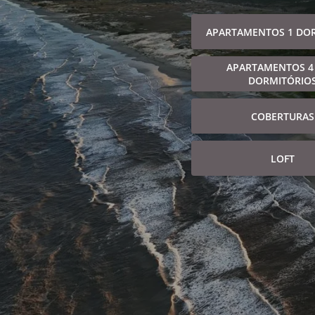
APARTAMENTOS 1 DO
APARTAMENTOS 4
DORMITÓRIO
COBERTURAS
LOFT