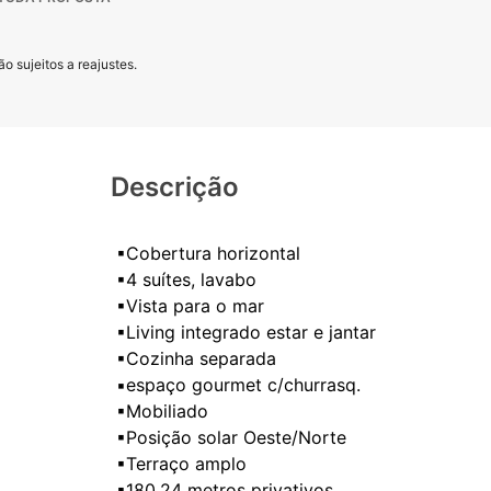
o sujeitos a reajustes.
Descrição
▪Cobertura horizontal
▪4 suítes, lavabo
▪Vista para o mar
▪Living integrado estar e jantar
▪Cozinha separada
▪espaço gourmet c/churrasq.
▪Mobiliado
▪Posição solar Oeste/Norte
▪Terraço amplo
▪180,24 metros privativos