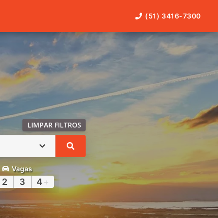
(51) 3416-7300
LIMPAR FILTROS
Vagas
2
3
4
+