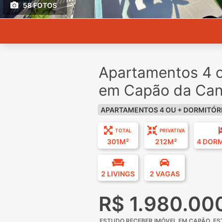
58 FOTOS
Apartamentos 4 o
em Capão da Can
APARTAMENTOS 4 OU + DORMITÓR
TOTAL
PRIVATIVA
301M²
212M²
4 DOR
2 LIVINGS
2 VAGAS
R$ 1.980.00
ESTUDO RECEBER IMÓVEL EM CAPÃO, E