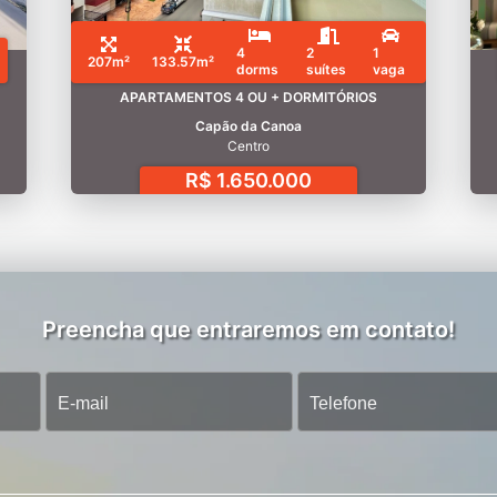
4
2
1
207m²
133.57m²
dorms
suítes
vaga
APARTAMENTOS 4 OU + DORMITÓRIOS
Capão da Canoa
Centro
R$ 1.650.000
Preencha que entraremos em contato!