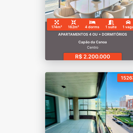
174m²
162m²
4 dorms
1 suíte
1 vag
APARTAMENTOS 4 OU + DORMITÓRIOS
Capão da Canoa
Centro
R$ 2.200.000
1526