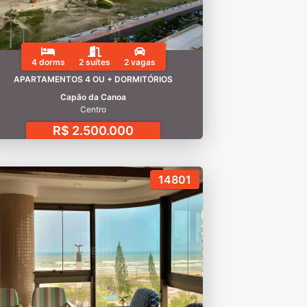
4 dorms
2 suítes
2 vagas
APARTAMENTOS 4 OU + DORMITÓRIOS
Capão da Canoa
Centro
R$ 2.500.000
14801