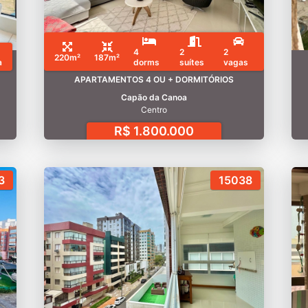
4
2
2
220m²
187m²
a
dorms
suítes
vagas
APARTAMENTOS 4 OU + DORMITÓRIOS
Capão da Canoa
Centro
R$ 1.800.000
3
15038