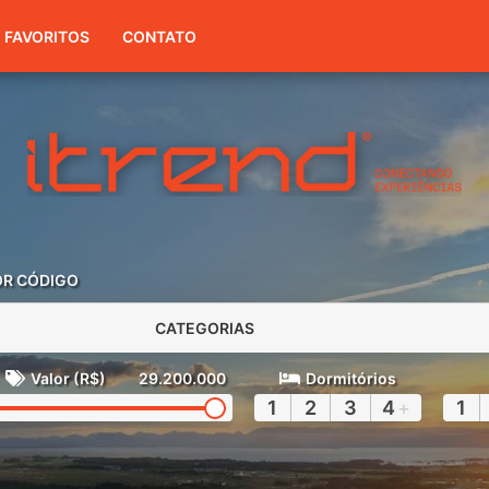
(51) 3416-7300
FAVORITOS
CONTATO
OR CÓDIGO
CATEGORIAS
Valor (R$)
29.200.000
Dormitórios
1
2
3
4
+
1