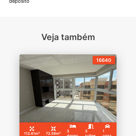
Veja também
16640
3
3
1
112.41m²
72.39m²
dorms
suítes
vaga