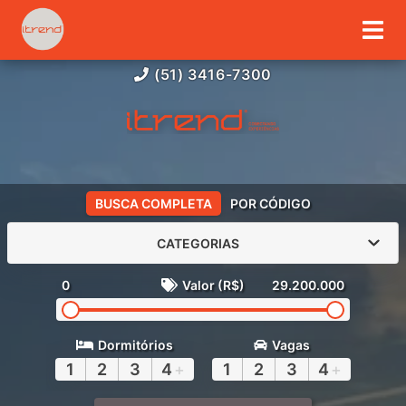
(51) 3416-7300
BUSCA COMPLETA
POR CÓDIGO
CATEGORIAS
0
Valor (R$)
29.200.000
Dormitórios
Vagas
1
2
3
4
+
1
2
3
4
+