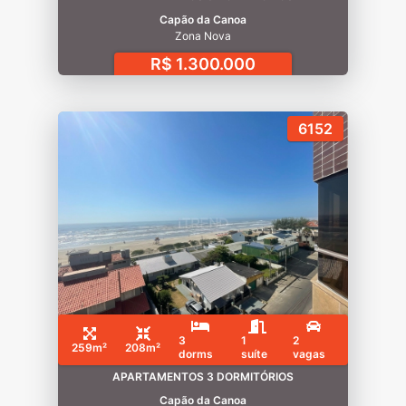
Capão da Canoa
Zona Nova
R$ 1.300.000
6152
3
1
2
259m²
208m²
dorms
suíte
vagas
APARTAMENTOS 3 DORMITÓRIOS
Capão da Canoa