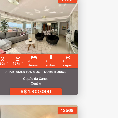
4
2
2
20m²
187m²
dorms
suítes
vagas
APARTAMENTOS 4 OU + DORMITÓRIOS
Capão da Canoa
Centro
R$ 1.800.000
13568