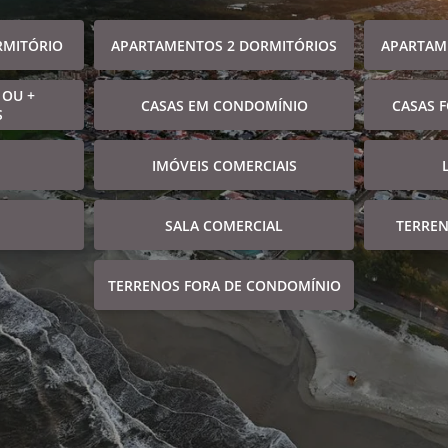
RMITÓRIO
APARTAMENTOS 2 DORMITÓRIOS
APARTAM
 OU +
CASAS EM CONDOMÍNIO
CASAS 
S
IMÓVEIS COMERCIAIS
SALA COMERCIAL
TERRE
TERRENOS FORA DE CONDOMÍNIO