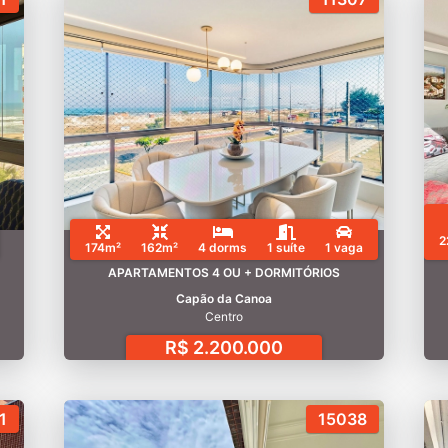
2
174m²
162m²
4 dorms
1 suíte
1 vaga
APARTAMENTOS 4 OU + DORMITÓRIOS
Capão da Canoa
Centro
R$ 2.200.000
1
15038