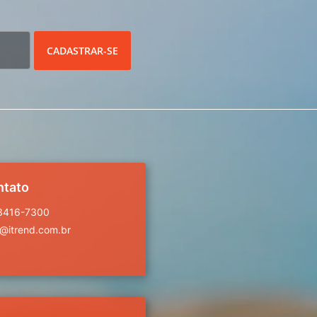
CADASTRAR-SE
ntato
 3416-7300
a@itrend.com.br