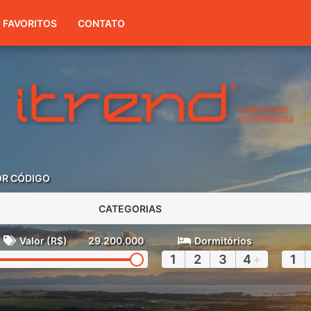
(51) 3416-7300
FAVORITOS
CONTATO
OR CÓDIGO
CATEGORIAS
Valor (R$)
29.200.000
Dormitórios
1
2
3
4
+
1