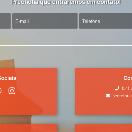
Preencha que entraremos em contato!
ociais
Co
(51)
secretari