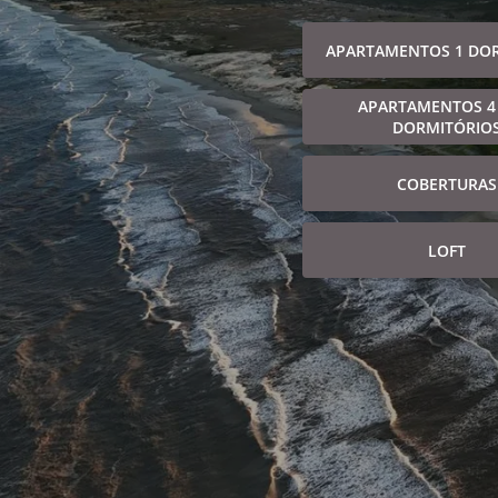
APARTAMENTOS 1 DO
APARTAMENTOS 4
DORMITÓRIO
COBERTURAS
LOFT