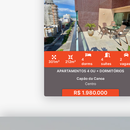
4
4
2
301m²
212m²
dorms
suítes
vaga
APARTAMENTOS 4 OU + DORMITÓRIOS
Capão da Canoa
Centro
R$ 1.980.000