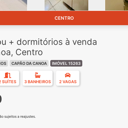
CENTRO
u + dormitórios à venda
oa, Centro
IOS
CAPÃO DA CANOA
IMÓVEL 15263
2 SUÍTES
3 BANHEIROS
2 VAGAS
0
o sujeitos a reajustes.