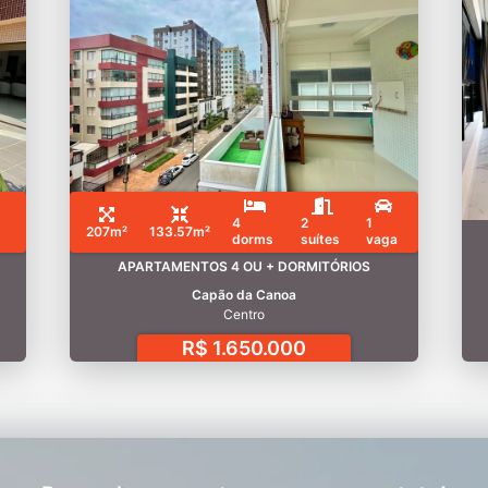
4
2
1
207m²
133.57m²
s
dorms
suítes
vaga
APARTAMENTOS 4 OU + DORMITÓRIOS
Capão da Canoa
Centro
R$ 1.650.000