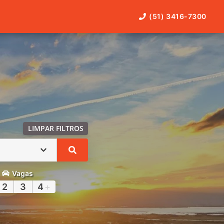
(51) 3416-7300
LIMPAR FILTROS
Vagas
2
3
4
+