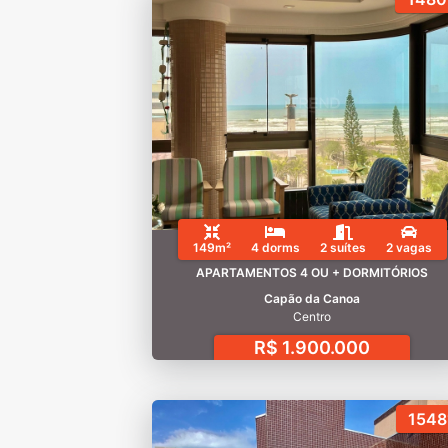
149m²
4 dorms
2 suítes
2 vagas
APARTAMENTOS 4 OU + DORMITÓRIOS
Capão da Canoa
Centro
R$ 1.900.000
1548