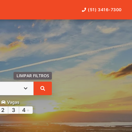
(51) 3416-7300
LIMPAR FILTROS
Vagas
2
3
4
+