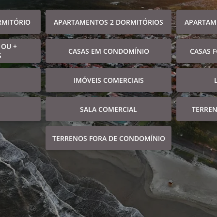
RMITÓRIO
APARTAMENTOS 2 DORMITÓRIOS
APARTAM
 OU +
CASAS EM CONDOMÍNIO
CASAS 
S
IMÓVEIS COMERCIAIS
SALA COMERCIAL
TERRE
TERRENOS FORA DE CONDOMÍNIO