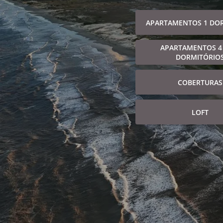
APARTAMENTOS 1 DO
APARTAMENTOS 4
DORMITÓRIO
COBERTURAS
LOFT