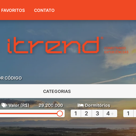
(51) 3416-7300
FAVORITOS
CONTATO
OR CÓDIGO
CATEGORIAS
Valor (R$)
29.200.000
Dormitórios
1
2
3
4
+
1