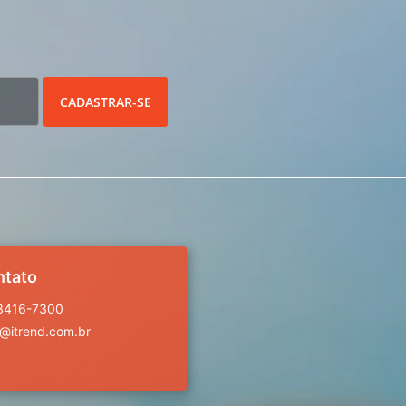
CADASTRAR-SE
ntato
 3416-7300
a@itrend.com.br