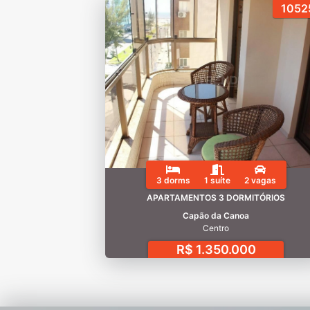
1052
3 dorms
1 suíte
2 vagas
APARTAMENTOS 3 DORMITÓRIOS
Capão da Canoa
Centro
R$ 1.350.000