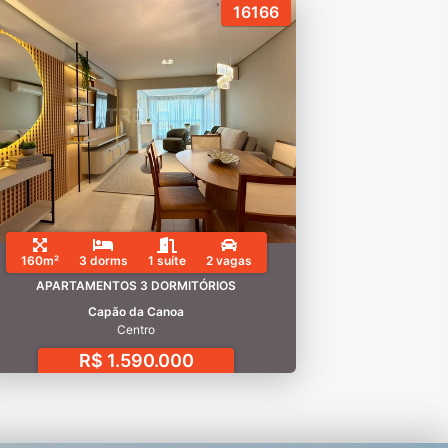
16166
160m²
3 dorms
1 suíte
2 vagas
APARTAMENTOS 3 DORMITÓRIOS
Capão da Canoa
Centro
R$ 1.590.000