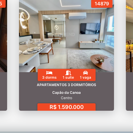
5
14879
3 dorms
1 suíte
1 vaga
APARTAMENTOS 3 DORMITÓRIOS
Capão da Canoa
Centro
R$ 1.590.000