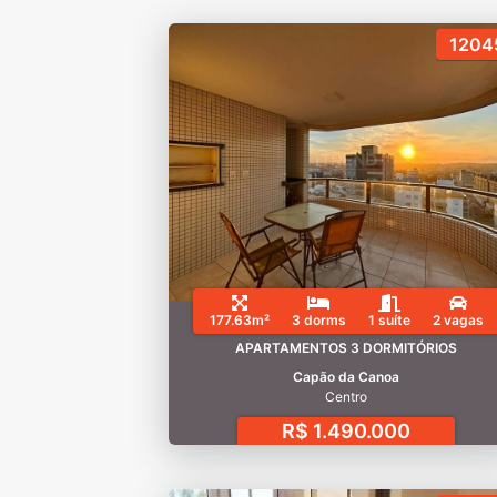
1204
177.63m²
3 dorms
1 suíte
2 vagas
APARTAMENTOS 3 DORMITÓRIOS
Capão da Canoa
Centro
R$ 1.490.000