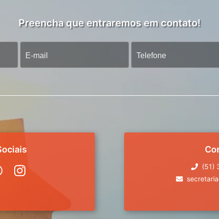
Preencha que entraremos em contato!
ociais
Co
(51)
secretari