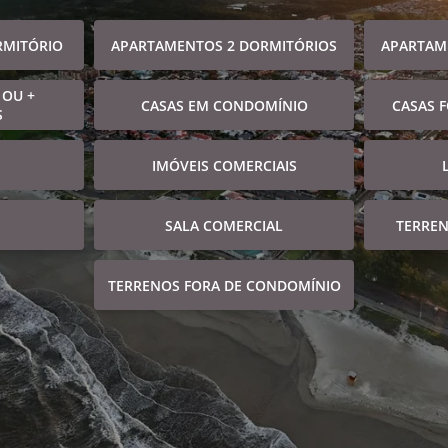
RMITÓRIO
APARTAMENTOS 2 DORMITÓRIOS
APARTAM
 OU +
CASAS EM CONDOMÍNIO
CASAS 
S
IMÓVEIS COMERCIAIS
SALA COMERCIAL
TERRE
TERRENOS FORA DE CONDOMÍNIO