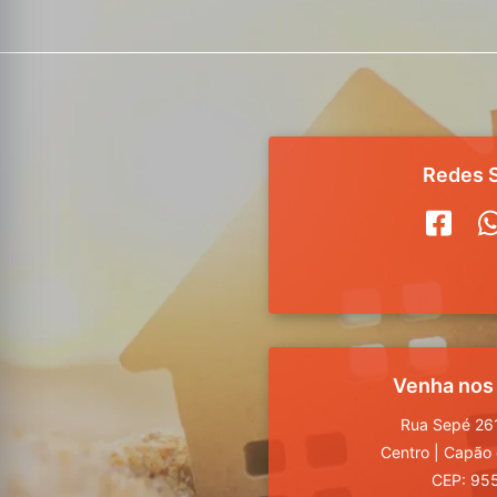
Redes S
Venha nos
Rua Sepé 261
Centro
|
Capão 
CEP: 95