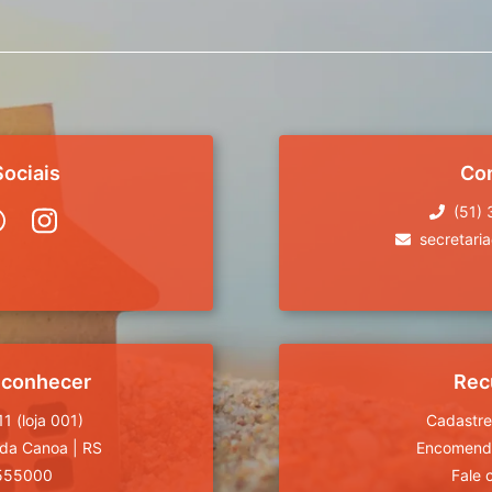
ociais
Co
(51)
secretari
 conhecer
Rec
1 (loja 001)
Cadastre
da Canoa
|
RS
Encomende
555000
Fale 