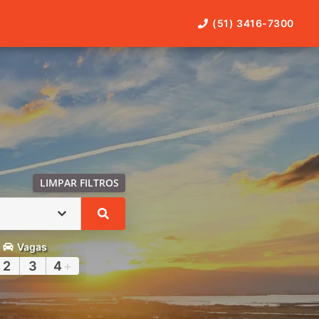
(51) 3416-7300
LIMPAR FILTROS
Vagas
2
3
4
+