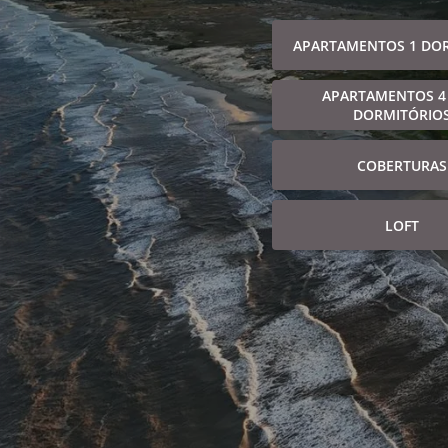
APARTAMENTOS 1 DO
APARTAMENTOS 4
DORMITÓRIO
COBERTURAS
LOFT