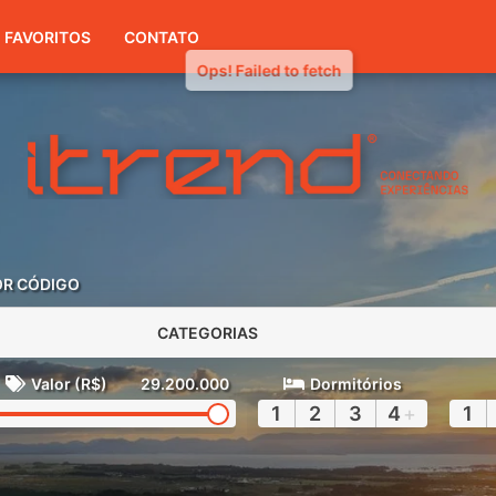
(51) 3416-7300
FAVORITOS
CONTATO
OR CÓDIGO
CATEGORIAS
Valor (R$)
29.200.000
Dormitórios
1
2
3
4
+
1