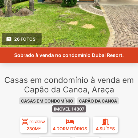
26 FOTOS
Sobrado à venda no condomínio Dubai Resort.
Casas em condomínio à venda em
Capão da Canoa, Araça
CASAS EM CONDOMÍNIO
CAPÃO DA CANOA
IMÓVEL 14807
PRIVATIVA
230M²
4 DORMITÓRIOS
4 SUÍTES