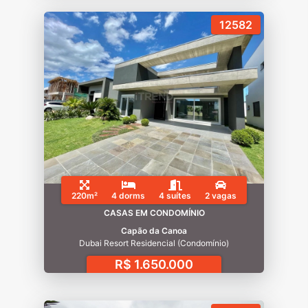
12582
220m²
4 dorms
4 suítes
2 vagas
CASAS EM CONDOMÍNIO
Capão da Canoa
Dubai Resort Residencial (Condomínio)
R$ 1.650.000