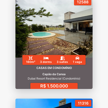
12588
160m²
3 dorms
3 suítes
1 vaga
CASAS EM CONDOMÍNIO
Capão da Canoa
Dubai Resort Residencial (Condomínio)
R$ 1.500.000
11316