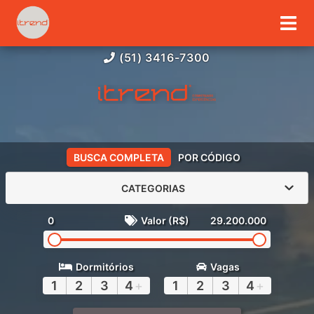
(51) 3416-7300
BUSCA COMPLETA
POR CÓDIGO
CATEGORIAS
0
Valor (R$)
29.200.000
Dormitórios
Vagas
1
2
3
4
+
1
2
3
4
+