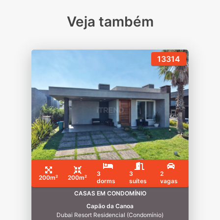
Veja também
13314
3
3
2
200m²
200m²
dorms
suítes
vagas
CASAS EM CONDOMÍNIO
Capão da Canoa
Dubai Resort Residencial (Condomínio)