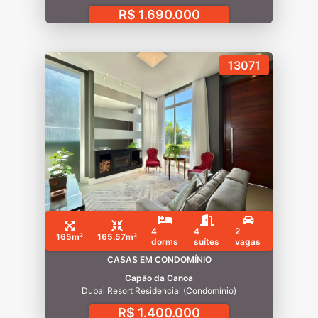
R$ 1.690.000
13071
4
4
2
165m²
165.57m²
dorms
suítes
vagas
CASAS EM CONDOMÍNIO
Capão da Canoa
Dubai Resort Residencial (Condomínio)
R$ 1.400.000