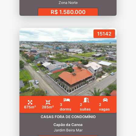
Zona Norte
R$ 1.580.000
15142
3
2
2
675m²
285m²
dorms
suítes
vagas
CASAS FORA DE CONDOMÍNIO
Capão da Canoa
Jardim Beira Mar