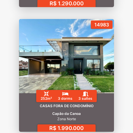
R$ 1.290.000
14983
252m²
3 dorms
3 suítes
CASAS FORA DE CONDOMÍNIO
Capão da Canoa
Zona Norte
R$ 1.990.000