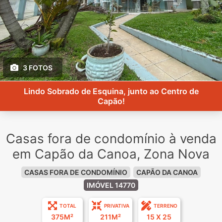
3 FOTOS
Lindo Sobrado de Esquina, junto ao Centro de
Capão!
Casas fora de condomínio à venda
em Capão da Canoa, Zona Nova
CASAS FORA DE CONDOMÍNIO
CAPÃO DA CANOA
IMÓVEL 14770
TOTAL
PRIVATIVA
TERRENO
375M²
211M²
15 X 25