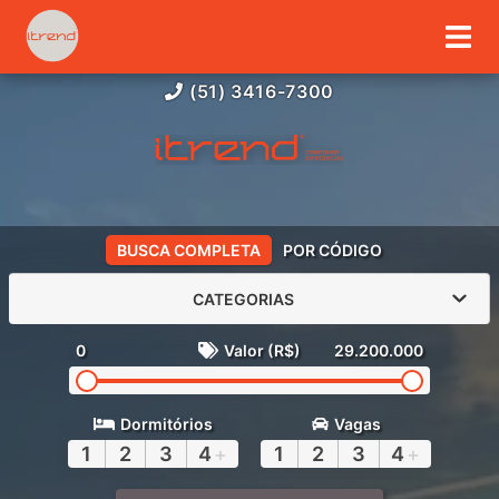
(51) 3416-7300
BUSCA COMPLETA
POR CÓDIGO
CATEGORIAS
0
Valor (R$)
29.200.000
Dormitórios
Vagas
1
2
3
4
+
1
2
3
4
+