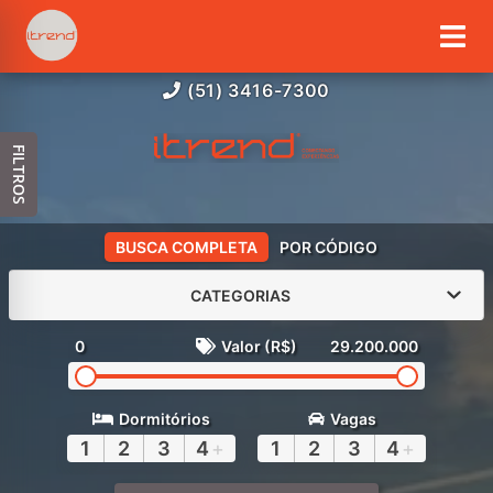
(51) 3416-7300
FILTROS
BUSCA COMPLETA
POR CÓDIGO
CATEGORIAS
0
Valor (R$)
29.200.000
Dormitórios
Vagas
1
2
3
4
+
1
2
3
4
+