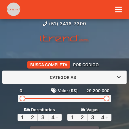
(51) 3416-7300
BUSCA COMPLETA
POR CÓDIGO
CATEGORIAS
0
Valor (R$)
29.200.000
Dormitórios
Vagas
1
2
3
4
+
1
2
3
4
+