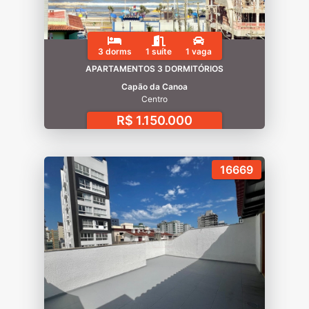
3 dorms
1 suíte
1 vaga
APARTAMENTOS 3 DORMITÓRIOS
Capão da Canoa
Centro
R$ 1.150.000
16669