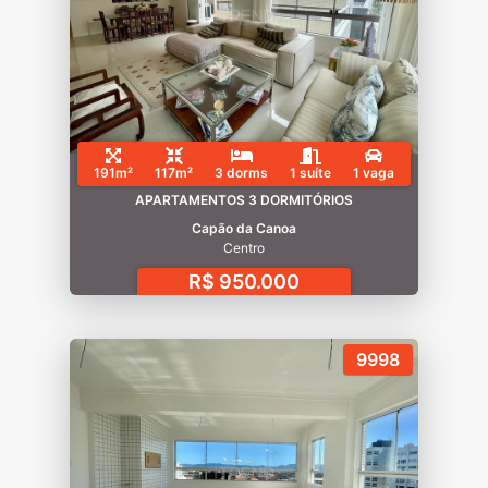
191m²
117m²
3 dorms
1 suíte
1 vaga
APARTAMENTOS 3 DORMITÓRIOS
Capão da Canoa
Centro
R$ 950.000
9998