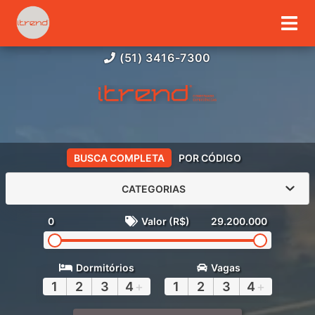
(51) 3416-7300
BUSCA COMPLETA
POR CÓDIGO
CATEGORIAS
0
Valor (R$)
29.200.000
Dormitórios
Vagas
1
2
3
4
+
1
2
3
4
+