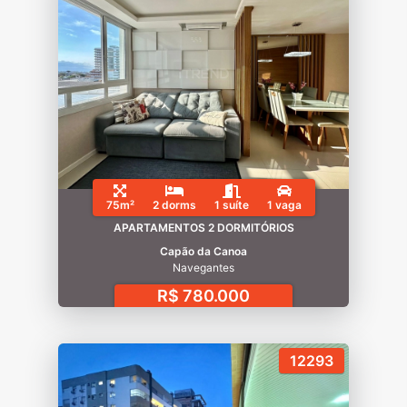
75m²
2 dorms
1 suíte
1 vaga
APARTAMENTOS 2 DORMITÓRIOS
Capão da Canoa
Navegantes
R$ 780.000
12293