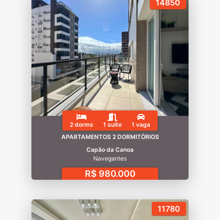
14850
2 dorms
1 suíte
1 vaga
APARTAMENTOS 2 DORMITÓRIOS
Capão da Canoa
Navegantes
R$ 980.000
11780