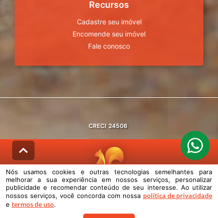
Recursos
Cadastre seu imóvel
Encomende seu imóvel
Fale conosco
CRECI
24506
Nós usamos cookies e outras tecnologias semelhantes para
melhorar a sua experiência em nossos serviços, personalizar
© DESENVOLVIDO PELA
AGIL.NET
publicidade e recomendar conteúdo de seu interesse. Ao utilizar
política de privacidade
nossos serviços, você concorda com nossa
Nós usamos cookies e outras tecnologias semelhantes para melhorar a
termos de uso
e
.
sua experiência em nossos serviços, personalizar publicidade e
recomendar conteúdo de seu interesse. Ao utilizar nossos serviços,