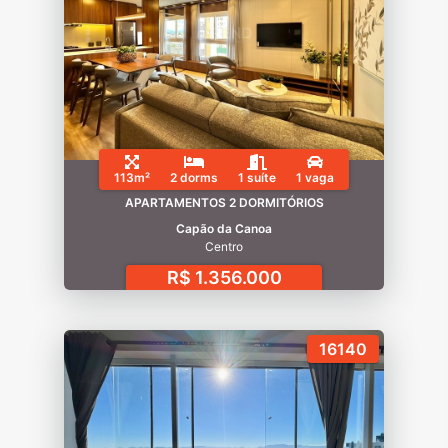
113m²
2 dorms
1 suíte
1 vaga
APARTAMENTOS 2 DORMITÓRIOS
Capão da Canoa
Centro
R$ 1.356.000
16140