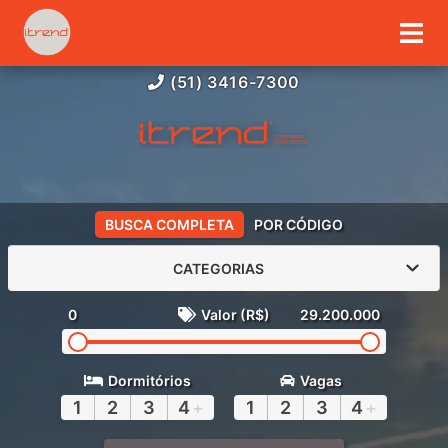
(51) 3416-7300
BUSCA COMPLETA
POR CÓDIGO
CATEGORIAS
0
Valor (R$)
29.200.000
Dormitórios
Vagas
1
2
3
4
+
1
2
3
4
+