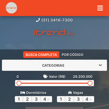
(51) 3416-7300
BUSCA COMPLETA
POR CÓDIGO
CATEGORIAS
0
Valor (R$)
29.200.000
Dormitórios
Vagas
1
2
3
4
+
1
2
3
4
+