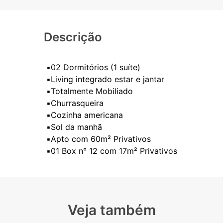
Descrição
▪️02 Dormitórios (1 suíte)
▪️Living integrado estar e jantar
▪️Totalmente Mobiliado
▪️Churrasqueira
▪️Cozinha americana
▪️Sol da manhã
▪️Apto com 60m² Privativos
Veja também