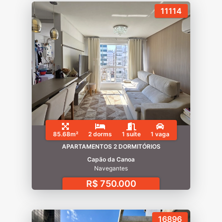
11114
85.68m²
2 dorms
1 suíte
1 vaga
APARTAMENTOS 2 DORMITÓRIOS
Capão da Canoa
Navegantes
R$ 750.000
16896