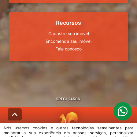
Recursos
Cadastre seu imóvel
Encomende seu imóvel
Fale conosco
CRECI
24506
Nós usamos cookies e outras tecnologias semelhantes para
melhorar a sua experiência em nossos serviços, personalizar
© DESENVOLVIDO PELA
AGIL.NET