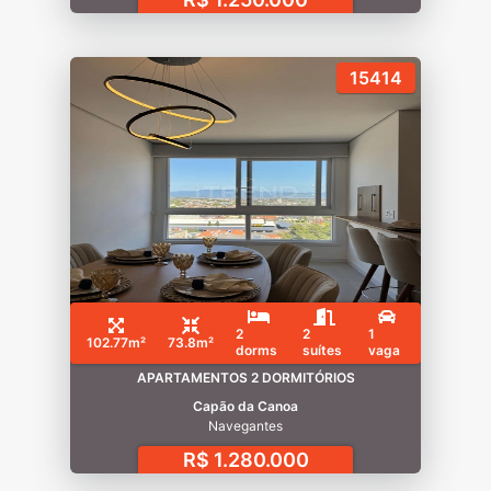
15414
2
2
1
102.77m²
73.8m²
dorms
suítes
vaga
APARTAMENTOS 2 DORMITÓRIOS
Capão da Canoa
Navegantes
R$ 1.280.000