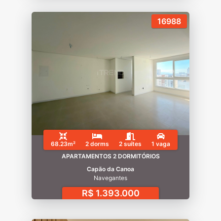
16988
68.23m²
2 dorms
2 suítes
1 vaga
APARTAMENTOS 2 DORMITÓRIOS
Capão da Canoa
Navegantes
R$ 1.393.000