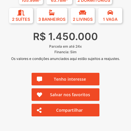
105.99M²
63.78M²
2 DORMITÓRIOS
2 SUÍTES
3 BANHEIROS
2 LIVINGS
1 VAGA
R$ 1.450.000
Parcela em até 24x
Financia: Sim
Os valores e condições anunciados aqui estão sujeitos a reajustes.
Tenho interesse
Salvar nos favoritos
Compartilhar