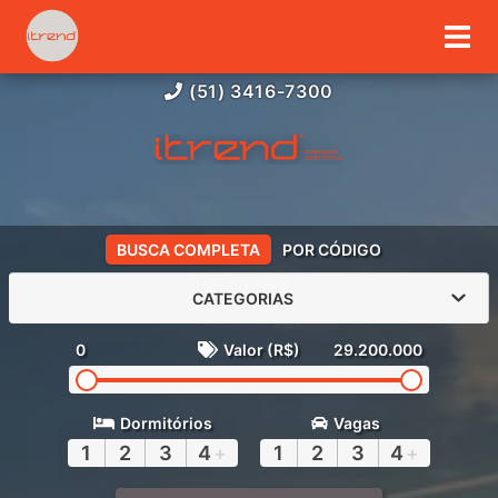
(51) 3416-7300
BUSCA COMPLETA
POR CÓDIGO
CATEGORIAS
0
Valor (R$)
29.200.000
Dormitórios
Vagas
1
2
3
4
+
1
2
3
4
+