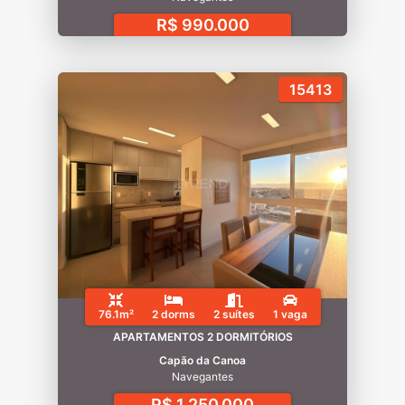
R$ 990.000
15413
76.1m²
2 dorms
2 suítes
1 vaga
APARTAMENTOS 2 DORMITÓRIOS
Capão da Canoa
Navegantes
R$ 1.250.000