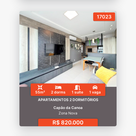
17023
55m²
2 dorms
1 suíte
1 vaga
APARTAMENTOS 2 DORMITÓRIOS
Capão da Canoa
Zona Nova
R$ 820.000