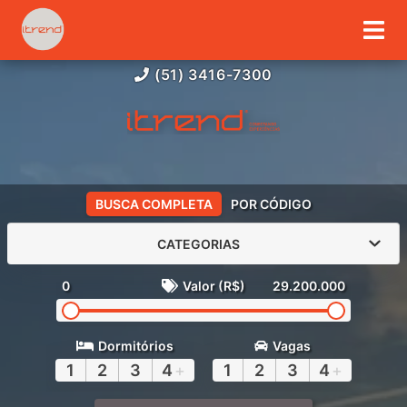
(51) 3416-7300
BUSCA COMPLETA
POR CÓDIGO
CATEGORIAS
0
Valor (R$)
29.200.000
Dormitórios
Vagas
1
2
3
4
+
1
2
3
4
+