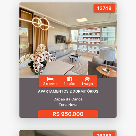
12748
2 dorms
1 suíte
1 vaga
APARTAMENTOS 2 DORMITÓRIOS
Capão da Canoa
Zona Nova
R$ 950.000
16386