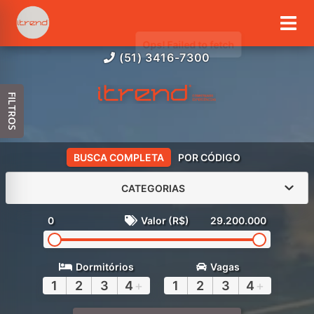
(51) 3416-7300
FILTROS
BUSCA COMPLETA
POR CÓDIGO
CATEGORIAS
0
Valor (R$)
29.200.000
Dormitórios
Vagas
1
2
3
4
+
1
2
3
4
+