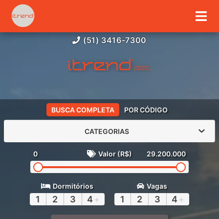
(51) 3416-7300
BUSCA COMPLETA
POR CÓDIGO
CATEGORIAS
0
Valor (R$)
29.200.000
Dormitórios
Vagas
1
2
3
4
+
1
2
3
4
+