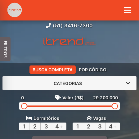
(51) 3416-7300
FILTROS
BUSCA COMPLETA
POR CÓDIGO
CATEGORIAS
0
Valor (R$)
29.200.000
Dormitórios
Vagas
1
2
3
4
+
1
2
3
4
+