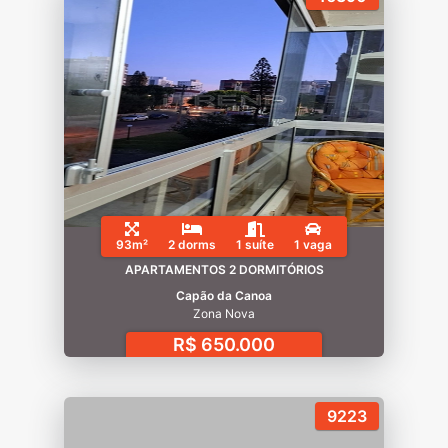
93m²
2 dorms
1 suíte
1 vaga
APARTAMENTOS 2 DORMITÓRIOS
Capão da Canoa
Zona Nova
R$ 650.000
9223