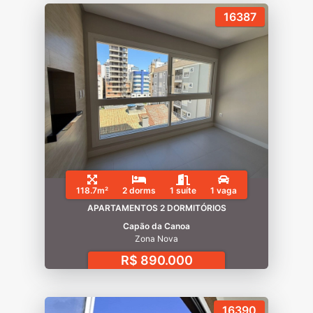
16387
118.7m²
2 dorms
1 suíte
1 vaga
APARTAMENTOS 2 DORMITÓRIOS
Capão da Canoa
Zona Nova
R$ 890.000
16390