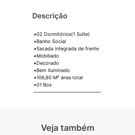
Descrição
▪️02 Dormitórios(1 Suíte)
▪️Banho Social
▪️Sacada integrada de frente
▪️Mobiliado
▪️Decorado
▪️Bem iluminado
▪️106,80 M² área total
▪️01 Box
Veja também