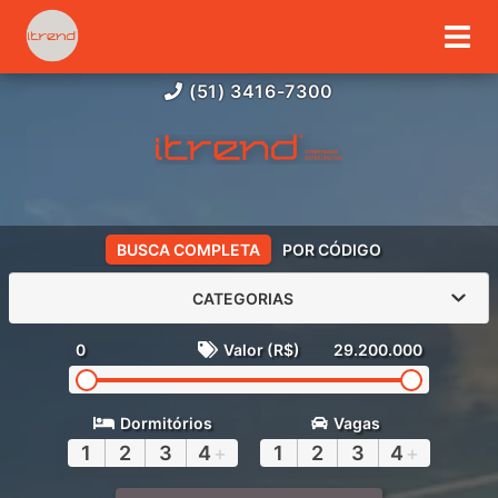
(51) 3416-7300
BUSCA COMPLETA
POR CÓDIGO
CATEGORIAS
0
Valor (R$)
29.200.000
Dormitórios
Vagas
1
2
3
4
+
1
2
3
4
+