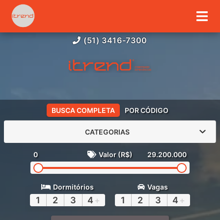
(51) 3416-7300
BUSCA COMPLETA
POR CÓDIGO
CATEGORIAS
0
Valor (R$)
29.200.000
Dormitórios
Vagas
1
2
3
4
+
1
2
3
4
+