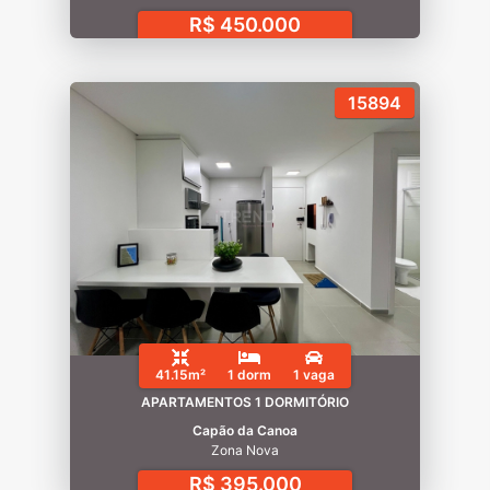
R$ 450.000
15894
41.15m²
1 dorm
1 vaga
APARTAMENTOS 1 DORMITÓRIO
Capão da Canoa
Zona Nova
R$ 395.000