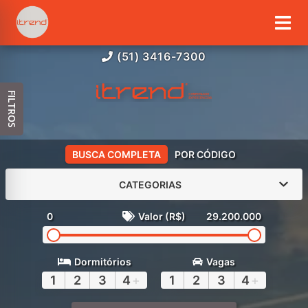
(51) 3416-7300
FILTROS
BUSCA COMPLETA
POR CÓDIGO
CATEGORIAS
0
Valor (R$)
29.200.000
Dormitórios
Vagas
1
2
3
4
+
1
2
3
4
+