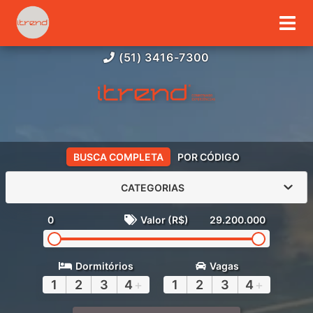
(51) 3416-7300
BUSCA COMPLETA
POR CÓDIGO
CATEGORIAS
0
Valor (R$)
29.200.000
Dormitórios
Vagas
1
2
3
4
+
1
2
3
4
+