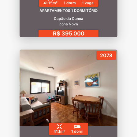
41.15m²
1 dorm
1 vaga
APARTAMENTOS 1 DORMITÓRIO
Capão da Canoa
Zona Nova
R$ 395.000
2078
41.1m²
1 dorm