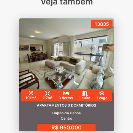
Veja também
13835
191m²
117m²
3 dorms
1 suíte
1 vaga
APARTAMENTOS 3 DORMITÓRIOS
Capão da Canoa
Centro
R$ 950.000