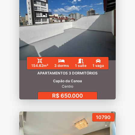
154.62m²
3 dorms
1 suíte
1 vaga
APARTAMENTOS 3 DORMITÓRIOS
Capão da Canoa
Centro
R$ 650.000
10790