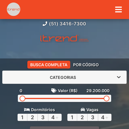
(51) 3416-7300
BUSCA COMPLETA
POR CÓDIGO
CATEGORIAS
0
Valor (R$)
29.200.000
Dormitórios
Vagas
1
2
3
4
+
1
2
3
4
+