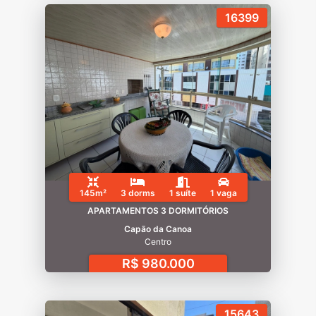
16399
145m²
3 dorms
1 suíte
1 vaga
APARTAMENTOS 3 DORMITÓRIOS
Capão da Canoa
Centro
R$ 980.000
15643