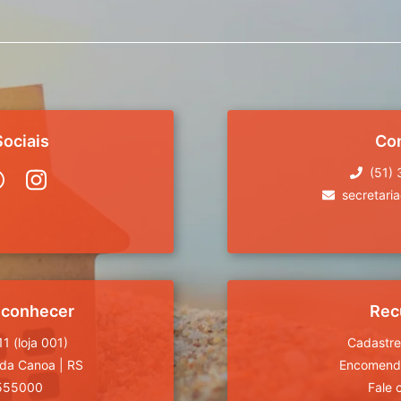
ociais
Co
(51)
secretari
 conhecer
Rec
1 (loja 001)
Cadastre
da Canoa
|
RS
Encomende
555000
Fale 