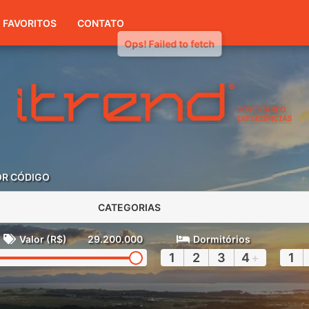
(51) 3416-7300
FAVORITOS
CONTATO
OR CÓDIGO
CATEGORIAS
Valor (R$)
29.200.000
Dormitórios
1
2
3
4
+
1