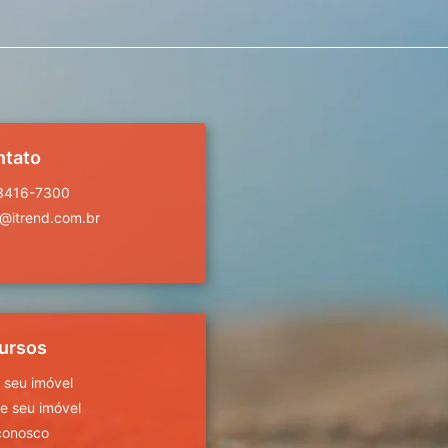
ntato
 3416-7300
a@itrend.com.br
ursos
 seu imóvel
 seu imóvel
conosco