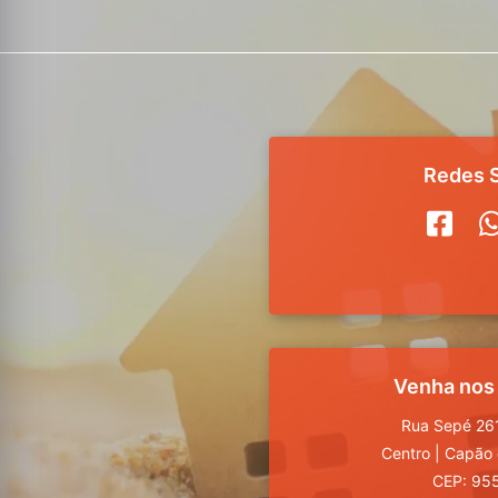
Redes S
Venha nos
Rua Sepé 261
Centro
|
Capão 
CEP: 95