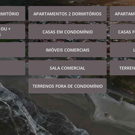
RMITÓRIO
APARTAMENTOS 2 DORMITÓRIOS
APARTAM
 OU +
CASAS EM CONDOMÍNIO
CASAS 
S
IMÓVEIS COMERCIAIS
SALA COMERCIAL
TERRE
TERRENOS FORA DE CONDOMÍNIO