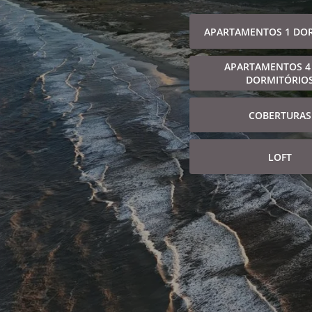
APARTAMENTOS 1 DO
APARTAMENTOS 4
DORMITÓRIO
COBERTURAS
LOFT