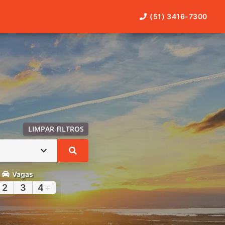
(51) 3416-7300
LIMPAR FILTROS
Vagas
2
3
4
+